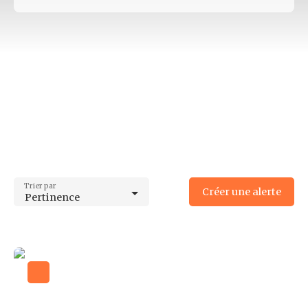
Type d'offre
Vente
Type de bien
Terrain
Localisation
Aureil (87220)
Budget max (€)
Surface min (m²)
Trier par
Créer une alerte
Pertinence
Surface max (m²)
Rechercher