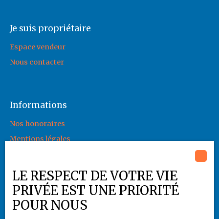
Je suis propriétaire
Espace vendeur
Nous contacter
Informations
Nos honoraires
Mentions légales
Politique de confidentialité
Plan du site
LE RESPECT DE VOTRE VIE
Gérer les cookies
PRIVÉE EST UNE PRIORITÉ
Propulsé par
POUR NOUS