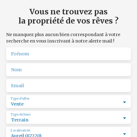
net vendeur HT ou Net de TVA, à la charge de
l'ACQUEREUR, soit 18 000,00 € TTC.
Vous ne trouvez pas
Belle opportunité !
Secteur calme aux charges faibles !
la propriété de vos rêves ?
Les risques auxquels ce bien est exposé sont disponibles
sur le site www. georisques. gouv. fr
Réf. ROPERT IMMO : 4255/PR87
Ne manquez plus aucun bien correspondant à votre
recherche en vous inscrivant à notre alerte mail !
Prénom
Nom
Email
Type d'offre
Vente
Type de bien
Terrain
Localisation
Aureil (87220)