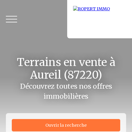
Terrains en vente à
Aureil (87220)
Découvrez toutes nos offres
immobilières
Accueil
Acheter
Louer
Fonds de commerce
Vendus
Ouvrir la recherche