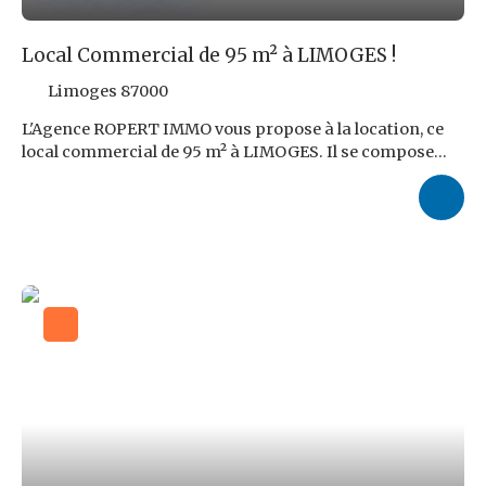
Local Commercial de 95 m² à LIMOGES !
Limoges 87000
L'Agence ROPERT IMMO vous propose à la location, ce
local commercial de 95 m² à LIMOGES. Il se compose
d'un grand espace de vente ainsi que d'une réserve. Le
loyer demandé s'élève à 950,00 € HT auquel s'ajoutent
150,00 € de provision sur charges incluant la taxe
foncière. Honoraires d'Agence : 3 283,20 € TTC, soit 9,6
% TTC du loyer triennal HT, à charge du locataire. Les
risques auxquels ce bien est exposé sont disponibles sur
le site : www. georisques. gouv. fr Réf ROPERT IMMO :
4650/PR87