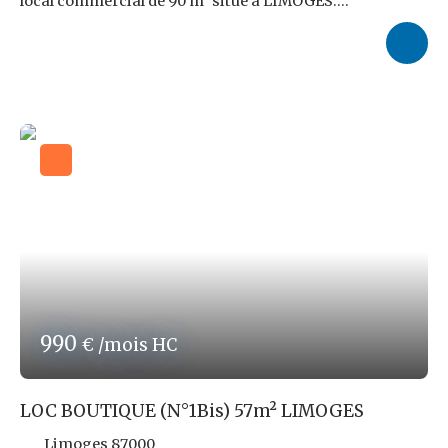
local commercial de 90 m² situé à LIMOGES.
Entierement refait à neuf, vous pouvez y commencer
votre activité. Sont exclus les activités de restauration et
de boulangerie. Le loyer demandé s'élève à 900,00 € HT
auquel s'ajoutent 100,00 € de charges comprenant la
taxe foncière. Honnoraires d'Agence : 3 100,40 € TTC,
soit 9,6 % TTC du loyer triennal HT à charges du
locataire. Construction neuve ! Les risques auxquels ce
bien est exposé sont disponibles sur le site : www.
georisques. gouv. fr Réf ROPERT IMMO : 4647/PR87
990
€ /mois HC
LOC BOUTIQUE (N°1Bis) 57m² LIMOGES
Limoges 87000