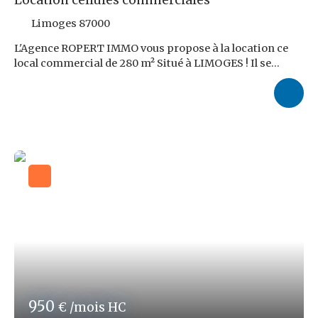
Limoges 87000
L'Agence ROPERT IMMO vous propose à la location ce
local commercial de 280 m² Situé à LIMOGES ! Il se
compose d'un RDC avec Show-Room, grand atelier et
petit bureau. Ainsi que d'une autre partie en RDC et d'un
R+1 d'un appartement à réhabilité. Le loyer mensuel
demandé s'élève à 2 900,00 € NDT. Honoraires d'Agence :
10 022,40 € TTC soit 9,6 % TTC du loyer triennal NDT à
charge du locataire. Les risques auxquels ce bien est
exposé sont disponibles sur le site : www. georisques.
gouv. fr REF ROPERT IMMO : 3914/CBB87
950
€ /mois HC