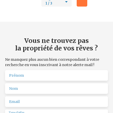
Emplacement idéal ! Les risques auxquels ce bien est
1 / 3
exposé sont disponibles sur le site : www. géorisques.
gouv. fr Réf. ROPERT IMMO : 4627/PR87
Vous ne trouvez pas
la propriété de vos rêves ?
Ne manquez plus aucun bien correspondant à votre
recherche en vous inscrivant à notre alerte mail !
Prénom
Nom
Email
Type d'offre