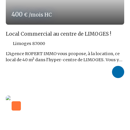
400
€ /mois HC
Local Commercial au centre de LIMOGES !
Limoges 87000
L'Agence ROPERT IMMO vous propose, à la location, ce
local de 40 m² dans l'hyper-centre de LIMOGES. Vous y
trouverez, 1 seule pièce princiaple pouvant être
décomposer en plusieurs. Des Gros Travaux sont à
prévoir ! Idéale pour repartir de zéro et de le modeler à
votre convenance selon votre activité ! Le loyer demandé
s'élève à 400,00 € NDT auquel s'ajoutent 40,00 € de
provision sur charges comprenant l'eau, la taxe
foncière et la taxe sur les ordures ménagères.
Honoraires d'Agence : 9,6 % TTC du loyer triennal Net de
TVA, soit 1 382,40 € TTC, à charge du locataire. Très
belle emplacement ! Travaux à prévoir ! Les risques
auxquels ce bien est exposé sont disponibles sur le site :