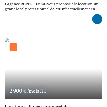
L'Agence ROPERT IMMO vous propose à la location, un
grand local professionnel de 270 m² actuellement en
travaux et situé dans une zone facile d'accès, proche du
centre ville et de grands axes. Caractéristiques du local
5 bureaux, 2 salles de réunion,1 cuisine privative,1 salle
d'eau,2 sanitaires, Conditions financières Loyer
mensuel : 3 000,00 € HT Provision mensuelle sur
charges : 50,00 €Taxe foncière annuelle : 3 000,00
€Honoraires d'agence : 10 368,00 € TTC soit 9,6% TTC
du loyer triennal HT à charge du locataire. À visiter ! À
exploiter ! Les risques auxquels ce bien est exposé sont
disponibles sur le site : www. georisques. gouv. fr réf
ROPERT IMMO : 4592/PR87
2 900
€ /mois HC
Location cellules commerciales