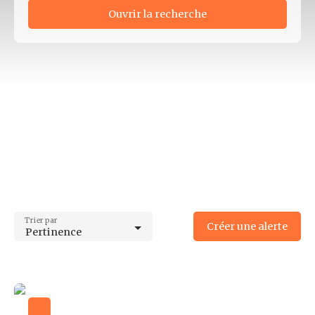
Ouvrir la recherche
Type d'offre
Location
Type de bien
Local commercial
Localisation
Limoges (87000)
Loyer min (€/mois)
Loyer max (€/mois)
Trier par
Créer une alerte
Pertinence
Surface min (m²)
Surface max (m²)