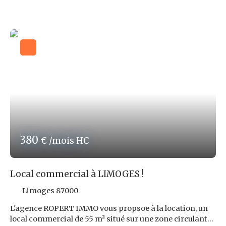
accessible aux personnes à mobilité réduite et vous avez
la possibilité d'installer une terrasse après une
demande auprès de la mairie ! Le loyer mensuel
demandé pour ce bien est de 900,00 € Nets de TVA
accompagné d'une refacturation de la taxe foncière de
283,33 €. Les honoraires d'agence sont au prix de 3 110,40
€ TTC soit 9,6 % TTC du loyer triennal Nets de TVA.
Beau local avec terrasse et PMR à visiter ! Offre à saisir !
Les risques auxquels ce bien est exposé sont disponibles
sur le site : www. georisques. gouv. fr Réf ROPERT IMMO
: 4703/HIH87
380
€ /mois HC
Local commercial à LIMOGES !
Limoges 87000
L'agence ROPERT IMMO vous propsoe à la location, un
local commercial de 55 m² situé sur une zone circulante