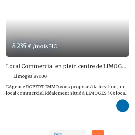
circulant ! Les risques auxquels ce bien est exposé sont
disponibles sur le site : www. géorisques. gouv. fr Réf.
ROPERT IMMO : 4642/PR87
8 235
€ /mois HC
Local Commercial en plein centre de LIMOGES
!
Limoges 87000
L'Agence ROPERT IMMO vous propose à la location, un
local commercial idéalement situé à LIMOGES ! Ce local
de 376 m² se compose d'une pièce principale en RDC
avec bar et espace de restauration ainsi que d'un étage.
Un cave servant de réserve est également à disposition.
Le loyer demandé s'élève à 8 235,00 € HT par mois.
Honoraires d'Agence : 28 460,16 € TTC, soit 9,6% TTC du
loyer triennal HT à charge du locataire. Très bon état !
Page