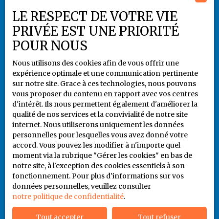
Plan du site
LE RESPECT DE VOTRE VIE
Gérer les cookies
PRIVÉE EST UNE PRIORITÉ
Propulsé par
POUR NOUS
Nous utilisons des cookies afin de vous offrir une
expérience optimale et une communication pertinente
sur notre site. Grace à ces technologies, nous pouvons
vous proposer du contenu en rapport avec vos centres
+33 5 55 79 80 94
d'intérêt. Ils nous permettent également d'améliorer la
qualité de nos services et la convivialité de notre site
internet. Nous utiliserons uniquement les données
personnelles pour lesquelles vous avez donné votre
6 rue Jules Noriac
accord. Vous pouvez les modifier à n'importe quel
87000 LIMOGES
moment via la rubrique ″Gérer les cookies″ en bas de
notre site, à l'exception des cookies essentiels à son
fonctionnement. Pour plus d'informations sur vos
06 86 93 65 41
données personnelles, veuillez consulter
notre politique de confidentialité
.
Tout accepter
Tout refuser