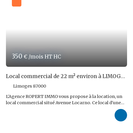
Honoraires d'agence représentant 9,6 % TTC du loyer
triennal hors taxes soit 3 801,60 € TTC Ce local est aussi
à vendre avec 1 places garages suplémentaires pour un
prix FAI de 188 920,00 €. Les risques auxquels ce bien est
exposé sont disponibles sur le site
www. georisques.
gouv. fr
Réf. ROPERT IMMO : 4569/PR87
350
€ /mois HT HC
Local commercial de 22 m² environ à LIMOGES
!
Limoges 87000
L'Agence ROPERT IMMO vous propose à la location, un
local commercial situé Avenue Locarno. Ce local d'une
surface de 22 m² environ avec des sanitaires, est en très
bon état général et il est idéal pour des bureaux ou une
petite boutique. Le loyer mensuel demandé pour ce local
est de 350,00 € HT, accompagné d'une provision sur