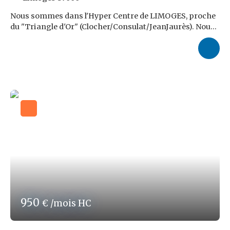
Nous sommes dans l'Hyper Centre de LIMOGES, proche
du "Triangle d'Or" (Clocher/Consulat/JeanJaurès). Nous
y louons une Boutique d'une superficie tout en RDC de
52m² environ + Coin Sanitaires privatif (Turcs) de 5m²
environ, en demi palier des communs. Les Locaux sont
constitués, derrière une longue et lumineuse façade
avec vitrines, de 5,5m environ, d'un espace Commerce de
29m² environ, donnant sur un couloir de 1,7m²
desservant : A droite, une Chambre Froide de 7,1m²
(Groupe HS), et à Gauche: Laboratoire/Plonge de 8,5m²,
et Cuisine avec extraction de 6m² environ. Chauffage
par Climatisation réversible. Pas de Nuisances Sonores
et/ou Olfactives. Pas d'activités de Bureaux et/ou de
Service. Provision Mensuelle sur Charges : 150,00€ (Eau
froide, Entretien & Élec. des Communs, Refacturation
mensualisée dela Taxe Foncière).
Nous Louons cet Emplacement Commercial N°1 BIS
pour un Loyer Mensuel de 990,00€NETS DE TVA.
950
€ /mois HC
Nos Honoraires d'Agence, correspondant à 9,6%TTC du
Loyer triennal Net de TVA soit 3. 421,44€TTC, sont à la