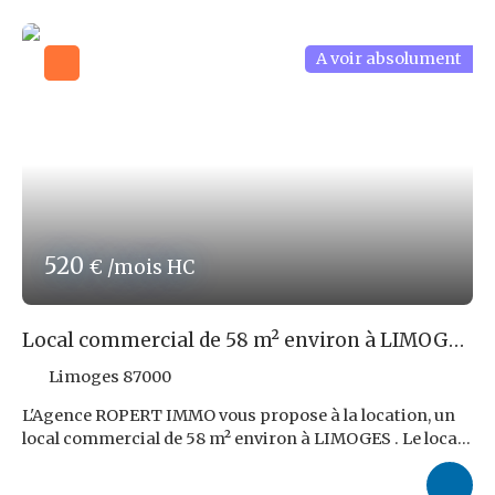
charges mensuelle de 50,00 € + éventuellement un
chauffage collectif. Les honoraires d'agence sont au
prix de 1 209,60 € TTC à la charge du locataire, soit 9,6 %
A voir absolument
TTC du loyer triennal HT. Petit prix pour petite surface !
À visiter rapidement ! Les risques auxquels ce bien est
exposé sont disponibles sur le site : www. georisques.
gouv. fr Réf ROPERT IMMO : 4643/PR87
520
€ /mois HC
Local commercial de 58 m² environ à LIMOGES
!
Limoges 87000
L'Agence ROPERT IMMO vous propose à la location, un
local commercial de 58 m² environ à LIMOGES . Le local,
en bon état général, est situé sur un axe circulant de
LIMOGES et offre ainsi une très bonne visibilité pour