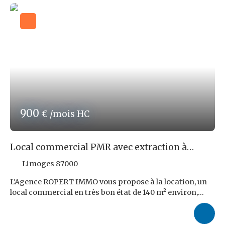
charge du PRENEUR. Les informations sur les risques
auxquels ce bien est exposé sont disponibles sur le site
officiel www. georisques. gouv. fr. Ref ROPERT IMMO :
4704/PR87
900
€ /mois HC
Local commercial PMR avec extraction à
LIMOGES !
Limoges 87000
L'Agence ROPERT IMMO vous propose à la location, un
local commercial en très bon état de 140 m² environ,
situé dans le centre-ville de LIMOGES. Le local comporte
une extraction, deux salles de restaurant, un sanitaire
PMR ainsi qu'une cave. De plus, l'ensemble du local est