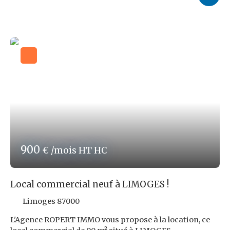
votre commerce. Le loyer mensuel est de 520,00 € Nets
de TVA, accompagné d'une provision sur charges de
30,00 € et d'une refacturation de la taxe foncière de 50,00
€ par mois. Nos honoraires d'agence sont de 1 797,12 €
TTC soit 9,6 % TTC du loyer triennal Net de TVA à la
charge du locataire. Visibilité remarquable ! À visiter !
Les risques auxquels ce bien est exposé sont disponibles
sur le site : www. georisques. gouv. fr Réf ROPERT IMMO
: 4644/PR87
900
€ /mois HT HC
Local commercial neuf à LIMOGES !
Limoges 87000
L'Agence ROPERT IMMO vous propose à la location, ce