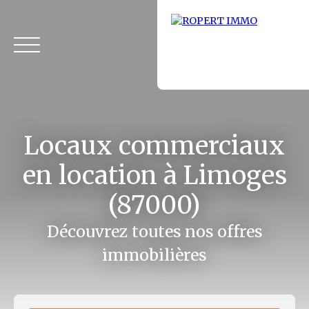
Locaux commerciaux
en location à Limoges
(87000)
Accueil
Acheter
Louer
Fonds de commerce
Vendus
Découvrez toutes nos offres
immobilières