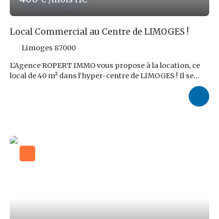
Local Commercial au Centre de LIMOGES !
Limoges 87000
L'Agence ROPERT IMMO vous propose à la location, ce
local de 40 m² dans l'hyper-centre de LIMOGES ! Il se
compose de 2 pièces avec des travaux à prévoir, idéale
pour y faire votre commerce de rêve. Une extraction est
également possible à installer pour nos restaurateur. Le
loyer demandé s'élève à 400,00 € NDT par mois auquel
s'ajoutent 40,00 € de provision sur charges comprenant
l'eau, la taxe foncière et la taxe sur les ordures
ménagères. Honoraires d'Agence : 9,6 % TTC du loyer
triennal NDT, soit 1 382,40 € TTC, à charge du locataire.
Les risques auxquels ce bien est exposé sont disponibles
sur le site : www. georisques. gouv. fr Réf ROPERT IMMO
: 4637/PR87