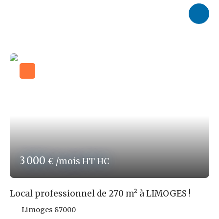
de LIMOGES et disponible à partir du début du mois
d'octobre ! Le bien est charmant, très lumineux et en bon
état général. Il comporte 1 entrée principale avec une
grande vitrine, une arrière boutique ainsi qu'une réserve
et un sanitaire. Le loyer mensuel demandé pour ce bien
est de 380,00 € Net de TVA, accompagné d'une provision
sur charges de 30,00 € par mois. Les honoraires
d'agence sont à 9,6 % TTC du loyer triennal Net de TVA
soit, 1 313,28 € TTC. local avec une bonne visibilité ! À
visiter rapidement ! Les risques auxquels ce bien est
exposé sont disponibles sur le site : www. georisques.
gouv. fr Réf ROPERT IMMO : 4502/PR87
3 000
€ /mois HT HC
Local professionnel de 270 m² à LIMOGES !
Limoges 87000