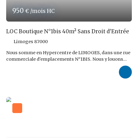
950
€ /mois HC
LOC Boutique N°1bis 40m² Sans Droit d'Entrée
Limoges 87000
Nous somme en Hypercentre de LIMOGES, dans une rue
commerciale d'emplacements N°1BIS. Nous y louons
une charmante Boutique de 40m² environ, accessible
par un Sas-Vitrine de 5m² environ protégeant des
intempéries. Le Local, refait à neuf en 2024, est
constitué d'un Espace de Vente de 35,6m² environ
incluant une cabine d'essayage de 1,5m² environ, d'une
Réserve de 1,5m² environ, d'un Espace Lavabo-Vestiaire-
Ménage d'1,9m² et d'un Espace WC d'1m² environ, tous
séparés. Chauffage assuré par Convecteurs électriques
individuels récents, et présence d'un terminal de
climatisation réversible (Fonctionnement à confirmer).
Locaux disponibles le 01 JANVIER 2026. Tout Commerce
sauf RESTAURATION, BAR, Nuisances sonores et/ou