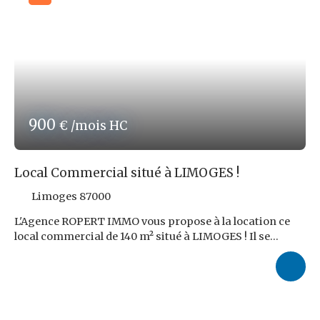
Rechercher
900
€ /mois HC
Local Commercial situé à LIMOGES !
Limoges 87000
L'Agence ROPERT IMMO vous propose à la location ce
local commercial de 140 m² situé à LIMOGES ! Il se
compose de 4 Niveaux de 35 m² chacun. Une activité de
restauration est possible grâce à l'extraction présente.
Le loyer s'élève à 900,00 € HT auquel s'ajoutent 200,00 €
de provisions sur charges. Honoraires d'Agence : 3
110,40 € TTC, soit 9,6% TTC du loyer triennal HT à