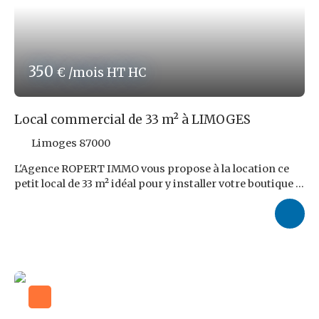
www. georisques. gouv. fr Réf ROPERT IMMO :
4636/PR87
350
€ /mois HT HC
Local commercial de 33 m² à LIMOGES
Limoges 87000
L'Agence ROPERT IMMO vous propose à la location ce
petit local de 33 m² idéal pour y installer votre boutique à
LIMOGES. Il compose d'une première pièce lumineuse
pouvant servir d'espace de vente et d'une arrière
boutique avec sanitaires. Des travaux sont à prévoir
pour commencer votre activité ! Le loyer s'élève à 350,00
€ HT auquel s'ajoutent 50,00 € de provision sur charges
comprenant l'eau, la taxe foncière et la traitement des
ordures ménagères. Honoraires d'Agence : 1 209,60 €
TTC, soit 9,6 % TTC du loyer triennal HT, à charge du
locataire. Travaux à prévoir ! Emplacement très