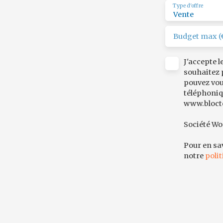
Type d'offre
Vente
Budget max (
J'accepte 
souhaitez 
pouvez vou
téléphoniqu
www.bloctel
Société Wor
Pour en sav
notre
polit