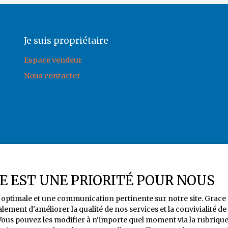
Je suis propriétaire
Espace vendeur
Nous contacter
ÉE EST UNE PRIORITÉ POUR NOUS
6 rue Jules Noriac
ce optimale et une communication pertinente sur notre site. Gra
87000 LIMOGES
lement d'améliorer la qualité de nos services et la convivialité d
us pouvez les modifier à n'importe quel moment via la rubrique ″G