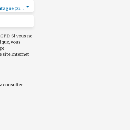
Faux-la-Montagne (23340)
GPD. Si vous ne
ique, vous
age
e site Internet
ez consulter