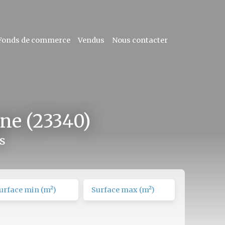
Fonds de commerce
Vendus
Nous contacter
ne (23340)
s
urface min (m²)
Surface max (m²)