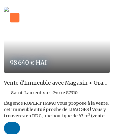
€ TTC, à charge de l'acquéreur. Les risques
auxquels ce bien est exposé sont disponibles sur
le site : www. georisques. gouv. fr Réf ROPERT
IMMO : 4425. 3/CBB16
98 640
HAI
€
Vente d'Immeuble avec Magasin + Grand
Appartement !
Saint-Laurent-sur-Gorre 87310
L'Agence ROPERT IMMO vous propose à la vente,
cet immeuble situé proche de LIMOGES ! Vous y
trouverez en RDC, une boutique de 67 m² (vente
du FDC) et, à l'étage, un Appartement de fonction
T4 de 120 m². L'Appartement se compose d'un