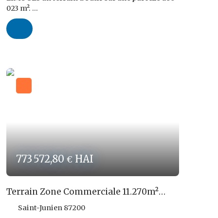
023 m².
Le terrain est en partie constructible, environ la
moitié. Un Certificat d'Urbanisme a été obtenu.
L'électricité, l'eau et le téléphone sont en attente.
La Taxe Foncière est très faible.
Prix de vente FAI : 41 000,00 € TTC dont un
forfait d'honoraires d'Agence à charge
ACQUÉREUR de 6 000,00 € TTC.
Les risques auxquels ce bien est exposé sont
disponibles sur le site www. géorisques. gouv. fr
Réf ROPERT IMMO : 4171/PR87
773 572,80
HAI
€
Terrain Zone Commerciale 11.270m²
SAINT JUNIEN
Saint-Junien 87200