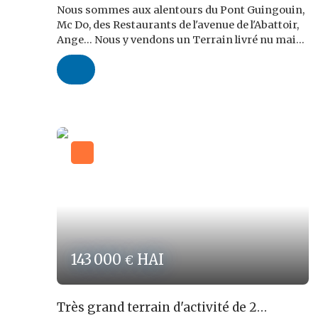
Nous sommes aux alentours du Pont Guingouin,
Mc Do, des Restaurants de l'avenue de l'Abattoir,
Ange... Nous y vendons un Terrain livré nu mais
clôturé, d'une superficie de 1. 003 m² classé en
UE1, donc constructible pour des Locaux
destinés à du Service (sans accueil de Clientèle), à
une Activité Industrielle ou Artisanale, à du
Stockage... Le Terrain dispose de deux accès
traversants. Présence d'un "Arbre Remarquable"
sur la parcelle vendue. Nous cédons ce terrain
pour 115. 080,00 € FAI, incluant nos Honoraires
d'Agence correspondant à 9,6%TTC du montant
de la Vente, soit 10. 080,00€TTC à la charge de
l'Acquéreur.
Les risques auxquels ce bien est exposé sont
disponibles sur le site www. georisques. gouv. fr
Réf ROPERT IMMO : 3793/CBB87
143 000
HAI
€
Très grand terrain d'activité de 2