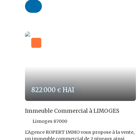
meublés. Le prix demandé s'élève à 185 224,00 €
FAI. Honoraires d'Agence : 16 224,00 € TTC, soit
9,6 % TTC du prix Net Vendeur à charge de
l'acquéreur. Belle Opportunité ! À venir visiter
très vite ! Les risques auxquels ce bien est exposé
sont disponibles sur le site : www. georisques.
gouv. fr Réf ROPERT IMMO : 4657/PR87
822 000
HAI
€
Immeuble Commercial à LIMOGES
Limoges 87000
L'Agence ROPERT IMMO vous propose à la vente,
un immeuble commercial de 2 niveaux ainsi