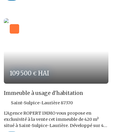
séjour avec cuisine, de 3 chambres ainsi que
d'une salle de bain avec WC. Le prix demandé
s'élève à 98 640,00 € FAI dont 8 640,00 € TTC
d'honoraires d'agence, soit 9,6 % TTC du Prix
Net Vendeur, à charge de l'acquéreur. Bon Etat
Général ! Appartement de Fonction ! Les risques
auxquels ce bien est exposé sont disponibles sur
le site : www. georisques. gouv. fr Réf ROPERT
IMMO :4680/PR87
109 500
HAI
€
Immeuble à usage d'habitation
Saint-Sulpice-Laurière 87370
L’Agence ROPERT IMMO vous propose en
exclusivité à la vente cet immeuble de 420 m²
situé à Saint-Sulpice-Laurière. Développé sur 4
niveaux d’environ 120 m² chacun, le bien se