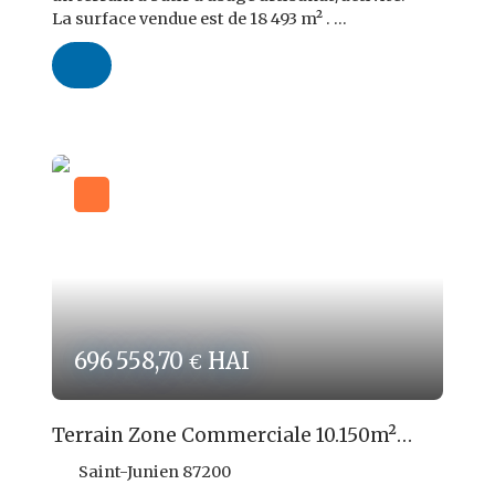
La surface vendue est de 18 493 m² .
Le terrain est vendu non viabilisé, les réseaux
passent devant le terrain.
Le terrain est en partie remblayé, suivant
autorisation administrative.
Le Certificat d'urbanisme a été obtenu.
Prix de vente FAI : 194 480,00 € TTC dont 14,4 %
TTC d'honoraires d'agence à charge
ACQUEREUR soit 24 480,00 € TTC.
Affaire à ne pas manquer !
Les risques auxquels ce bien est exposé sont
disponibles sur le site
www. georisques. gouv. fr
Ref ROPERT IMMO : 3616/PR16
696 558,70
HAI
€
Terrain Zone Commerciale 10.150m²
SAINT JUNIEN
Saint-Junien 87200