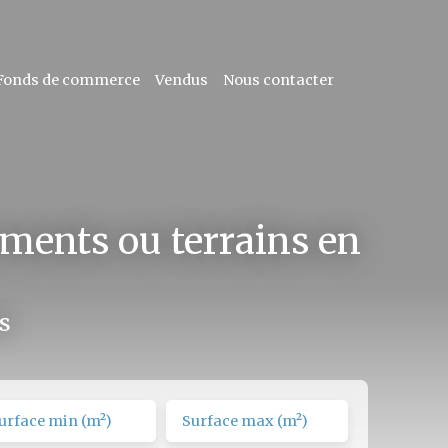
Fonds de commerce
Vendus
Nous contacter
ments ou terrains en
s
urface min (m²)
Surface max (m²)