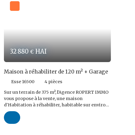
32 880
HAI
€
Maison à réhabiliter de 120 m² + Garage
Esse 16500
4
pièces
Sur un terrain de 375 m², l'Agence ROPERT IMMO
vous propose à la vente, une maison
d'Habitation à réhabiliter, habitable sur environ
120 m² développés sur 2 niveaux et disposant
d'un garage. Chauffage Fioul. Le prix demandé
s'élève à 32 880,00 € FAI dont 9,6 % TTC du prix
Net Vendeur d'honoraires d'Agence, soit 2 880,00