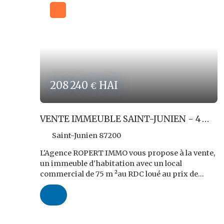
208 240
HAI
€
VENTE IMMEUBLE SAINT-JUNIEN - 4
LOTS
Saint-Junien 87200
L'Agence ROPERT IMMO vous propose à la vente,
un immeuble d'habitation avec un local
commercial de 75 m ²au RDC loué au prix de
800,00 € Nets de TVA HC. Les 2 niveaux suivants
sont composés d'un appartement T3 à rénover
chacun et sans chauffage. Le bien comporte
également un cave et des combles. Le prix