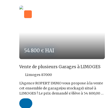
demandé pour la cession de ce bien est 208
240,00 € FAI dont 18 240,00 € TTC soit 9,6 % TTC
du prix de vente net vendeur à la charge de
l'acquéreur. La taxe Foncière était de 4. 606,00 €
en 2025. Les informations sur les risques
auxquels ce bien est exposé sont disponibles sur
le site: www. georisques. gouv. fr REF ROPERT
IMMO : 4567/CBB87
54 800
HAI
€
Vente de plusieurs Garages à LIMOGES
Limoges 87000
L'Agence ROPERT IMMO vous propose à la vente
cet ensemble de garage(ou stockage) situé à
LIMOGES ! Le prix demandé s'élève à 54 800,00 €
FAI dont 4 800,00 € TTC d'honoraires d'Agence ç
charge de l'acquéreur. Les risques auxquels ce