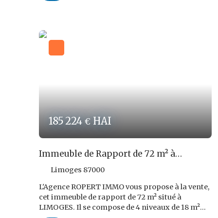
bien est exposé sont disponibles sur le site :
www. georisques. gouv. fr REF ROPERT IMMO :
3984/PR87
185 224
HAI
€
Immeuble de Rapport de 72 m² à
LIMOGES !
Limoges 87000
L'Agence ROPERT IMMO vous propose à la vente,
cet immeuble de rapport de 72 m² situé à
LIMOGES. Il se compose de 4 niveaux de 18 m²
chacun dont 1 local commercial et 3 studios