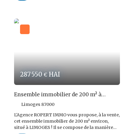
100,00 € par an et le prix de vente est fixé à 40
040,00 € FAI, dont 5 040,00 € TTC d'honoraires
d'agence soit 14,4 % TTC du prix de vente.
Terrain à visiter rapidement ! Offre à exploiter !
Les informations sur les risques auxquels ce
bien est exposé sont disponibles sur le site :
www. georisques. gouv. fr Réf ROPERT IMMO :
4681/PR87
287 550
HAI
€
Ensemble immobilier de 200 m² à
LIMOGES
Limoges 87000
L'Agence ROPERT IMMO vous propose, à la vente,
cet ensemble immobilier de 200 m² environ,
situé à LIMOGES ! Il se compose de la manière
suivante : En RDC : 2 Locaux CommerciauxEn R+1