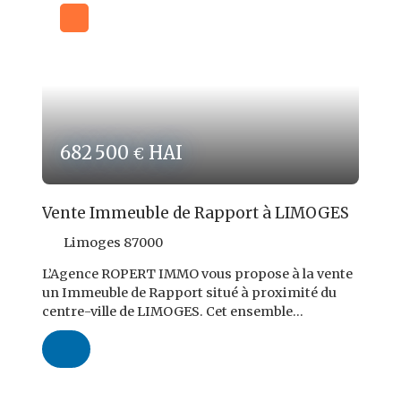
682 500
HAI
€
Vente Immeuble de Rapport à LIMOGES
Limoges 87000
L’Agence ROPERT IMMO vous propose à la vente
un Immeuble de Rapport situé à proximité du
centre-ville de LIMOGES. Cet ensemble
immobilier d’une superficie totale d’environ 505
m² se compose comme suit : 3 locaux
commerciaux : 40 m², 50 m², 125 m²3 logements
comprenant : un grand appartement d’environ