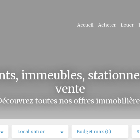
Accueil
Acheter
Louer
ts, immeubles, stationne
vente
Découvrez toutes nos offres immobilière
Localisation
Budget max (€)
S