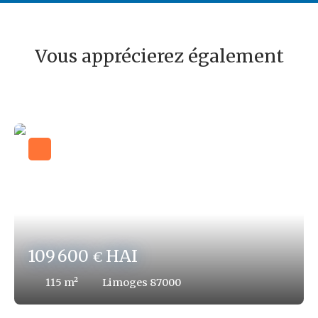
Vous apprécierez également
109 600
HAI
€
115
m²
Limoges 87000