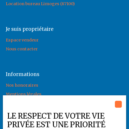
Location bureau Limoges (87100)
Je suis propriétaire
Espace vendeur
Nous contacter
Informations
Nos honoraires
Mentions légales
Politique de confidentialité
Plan du site
LE RESPECT DE VOTRE VIE
Gérer les cookies
PRIVÉE EST UNE PRIORITÉ