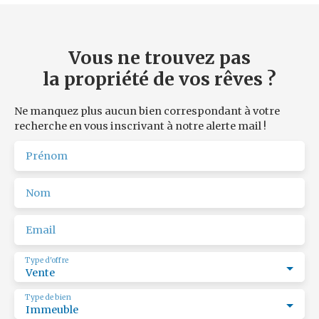
m² Idéalement situé sur un axe important de
circulation, l'immeuble a une visibilité essentielle. Le
prix de vente FAI est de 339 760,00 € dont 9,6% TTC du
prix de vente net vendeur, soit 29 760,00€ TTC à charge
Vous ne trouvez pas
acquéreur.
la propriété de vos rêves ?
Affaire à faire ! Emplacement intéressant !
Les risques auxquels ce bien est exposé est disponible
sur le site www. georisques. gouv. fr
Ne manquez plus aucun bien correspondant à votre
Réf. ROPERT IMMO : 4209/PR19
recherche en vous inscrivant à notre alerte mail !
Prénom
Nom
Email
Type d'offre
Vente
Type de bien
Immeuble