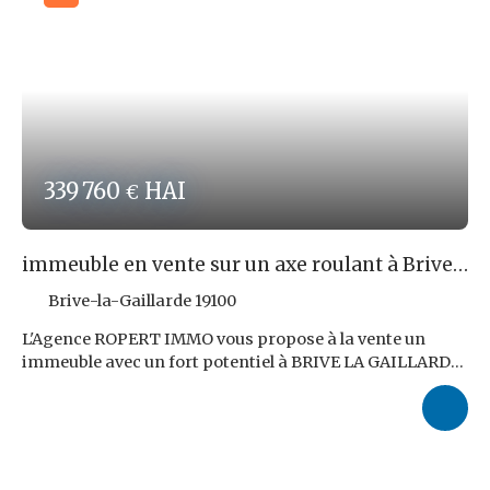
339 760
HAI
€
immeuble en vente sur un axe roulant à Brive
La Gaillarde
Brive-la-Gaillarde 19100
L'Agence ROPERT IMMO vous propose à la vente un
immeuble avec un fort potentiel à BRIVE LA GAILLARDE :
3 appartements + 2 locaux commerciaux. L'immeuble
est d'une surface totale de 329 m². Il est composé de :
RDC: 1er Local commercial 141 m². RDC: 2 ieme Local
commercial 40 m². Ier appartement : T2 de 43 m² 2er
appartement : T2 de 47 m² 3er appartement : T2 de 58