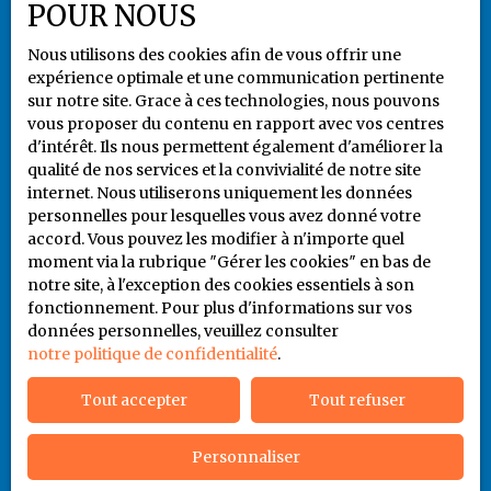
Propulsé par
POUR NOUS
Nous utilisons des cookies afin de vous offrir une
expérience optimale et une communication pertinente
sur notre site. Grace à ces technologies, nous pouvons
vous proposer du contenu en rapport avec vos centres
+33 5 55 79 80 94
d'intérêt. Ils nous permettent également d'améliorer la
qualité de nos services et la convivialité de notre site
internet. Nous utiliserons uniquement les données
personnelles pour lesquelles vous avez donné votre
6 rue Jules Noriac
accord. Vous pouvez les modifier à n'importe quel
87000 LIMOGES
moment via la rubrique ″Gérer les cookies″ en bas de
notre site, à l'exception des cookies essentiels à son
fonctionnement. Pour plus d'informations sur vos
06 86 93 65 41
données personnelles, veuillez consulter
notre politique de confidentialité
.
Tout accepter
Tout refuser
Personnaliser