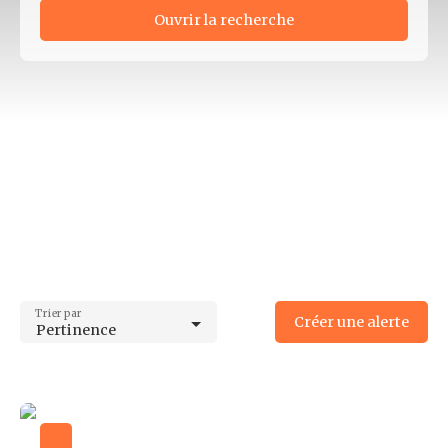
Ouvrir la recherche
Type d'offre
Vente
Type de bien
Immeuble
Localisation
Brive-la-Gaillarde (19100)
Budget max (€)
Surface min (m²)
Trier par
Créer une alerte
Pertinence
Surface max (m²)
Rechercher