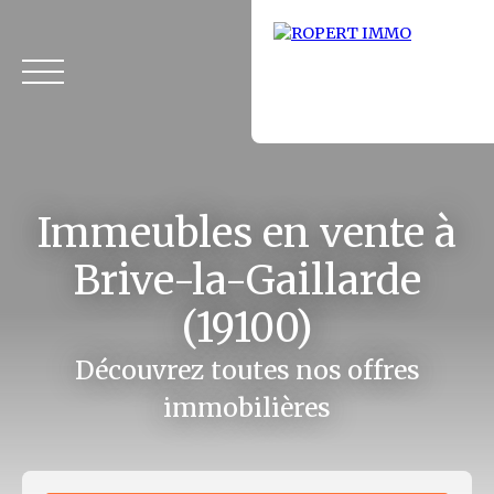
Immeubles en vente à
Brive-la-Gaillarde
(19100)
Accueil
Acheter
Louer
Fonds de commerce
Vendus
Découvrez toutes nos offres
immobilières