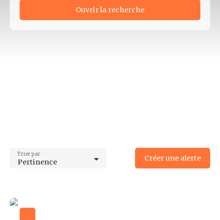
Ouvrir la recherche
Type d'offre
Vente
Type de bien
Fonds de commerce
Activités
Localisation
Bourganeuf (23400)
Budget max (€)
Trier par
Créer une alerte
Pertinence
Surface max (m²)
Rechercher