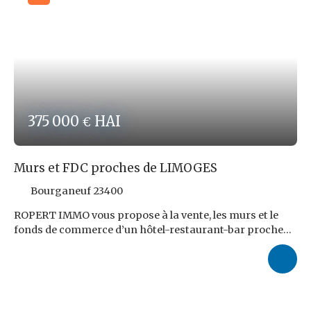
375 000
HAI
€
Murs et FDC proches de LIMOGES
Bourganeuf 23400
ROPERT IMMO vous propose à la vente, les murs et le
fonds de commerce d’un hôtel-restaurant-bar proche
de LIMOGES. L’ensemble comprend 2 salles, 1 terrasse, 1
grande cuisine, 13 chambres avec sanitaires et 1 salle de
réception. Prix total : 375000€ FAI dont 25 200,00 € TTC
d’honoraires d’agence, à la charge de l’acquéreur, soit 7,2
% TTC du prix des murs, additionné à 7,2% du prix de