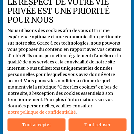
LE RESPECT DE VOTRE VIE
Gérer les cookies
PRIVÉE EST UNE PRIORITÉ
Propulsé par
POUR NOUS
Nous utilisons des cookies afin de vous offrir une
expérience optimale et une communication pertinente
sur notre site. Grace à ces technologies, nous pouvons
vous proposer du contenu en rapport avec vos centres
+33 5 55 79 80 94
d'intérêt. Ils nous permettent également d'améliorer la
qualité de nos services et la convivialité de notre site
internet. Nous utiliserons uniquement les données
personnelles pour lesquelles vous avez donné votre
6 rue Jules Noriac
accord. Vous pouvez les modifier à n'importe quel
87000 LIMOGES
moment via la rubrique ″Gérer les cookies″ en bas de
notre site, à l'exception des cookies essentiels à son
fonctionnement. Pour plus d'informations sur vos
06 86 93 65 41
données personnelles, veuillez consulter
notre politique de confidentialité
.
Tout accepter
Tout refuser