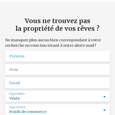
vente du fonds de commerce. Bonne rentabilité annuelle
! À exploiter ! Les risques auxquels ce bien est exposé
sont disponibles sur le site www. géorisques. gouv. fr
Ref ROPERT IMMO : 4611/PR23.
Vous ne trouvez pas
la propriété de vos rêves ?
Ne manquez plus aucun bien correspondant à votre
recherche en vous inscrivant à notre alerte mail !
Prénom
Nom
Email
Type d'offre
Vente
Type de bien
Fonds de commerce