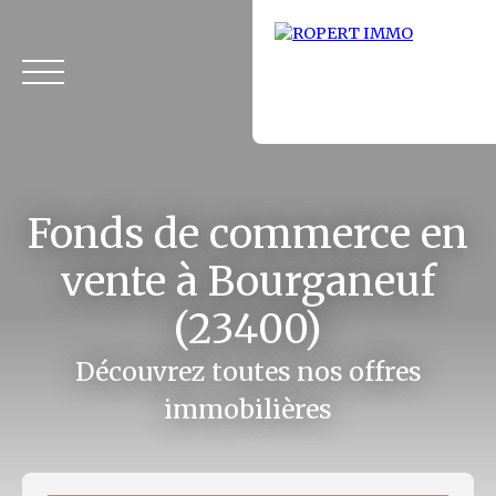
Fonds de commerce en
vente à Bourganeuf
(23400)
Accueil
Acheter
Louer
Fonds de commerce
Vendus
Découvrez toutes nos offres
immobilières