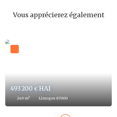
Vous apprécierez également
493 200
HAI
€
240
m²
Limoges 87000