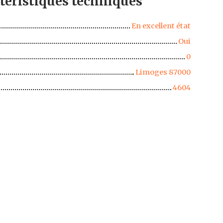
téristiques
techniques
En excellent état
Oui
0
Limoges 87000
4604