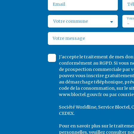
Email
Té
Vous
Votre commune
-
Votre message
J'accepte le traitement de mes do
conformément au RGPD. Si vous ne 
de prospection commerciale par vo
pouvez vous inscrire gratuitement 
au démarchage téléphonique, prévu 
code de la consommation, sur le si
www.bloctel.gouv.fr ou par courrier
Société Worldline, Service Bloctel, 
CEDEX.
Pour en savoir plus sur le traitem
personnelles, veuillez consulter no