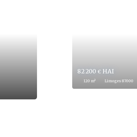
27 400
HAI
€
43.4
m²
Limoges 87000