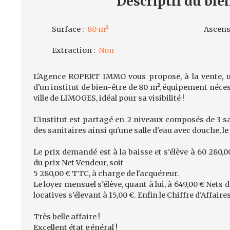
Descriptif
du bie
Surface
:
80
m²
Ascens
Extraction
:
Non
L'Agence ROPERT IMMO vous propose, à la vente,
d'un institut de bien-être de 80 m², équipement néces
ville de LIMOGES, idéal pour sa visibilité !
L'institut est partagé en 2 niveaux composés de 3 sa
des sanitaires ainsi qu'une salle d'eau avec douche, le 
Le prix demandé est à la baisse et s'élève à 60 280,
du prix Net Vendeur, soit
5 280,00 € TTC, à charge de l'acquéreur.
Le loyer mensuel s'élève, quant à lui, à 649,00 € Nets
locatives s'élevant à 15,00 €. Enfin le Chiffre d'Affai
Très belle affaire !
Excellent état général !