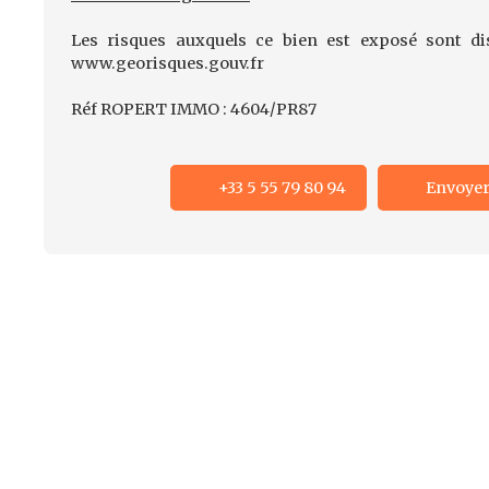
Les risques auxquels ce bien est exposé sont dis
www.georisques.gouv.fr
Réf ROPERT IMMO : 4604/PR87
+33 5 55 79 80 94
Envoyer