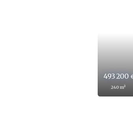
82 200
120
m²