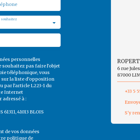
léphone
 souhaitez
nnées personnelles
ROPERT
souhaitez pas faire l'objet
6 rue Jule
ie téléphonique, vous
87000 LI
sur la liste d'opposition
par l'article L223-1 du
+33 5 5
te Internet
 adressé à :
Envoye
CS 61311, 41013 BLOIS
S'y re
ent de vos données
tre
politique de