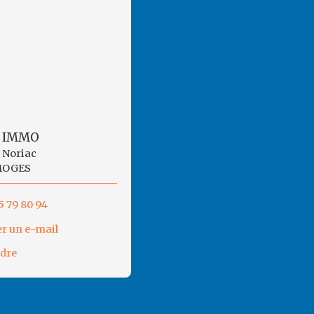
 IMMO
s Noriac
MOGES
5 79 80 94
r un e-mail
ndre