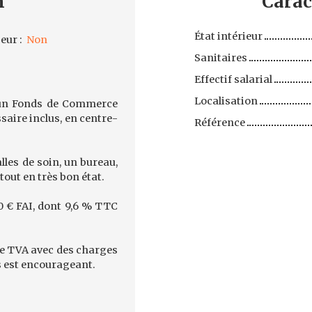
n
Carac
État intérieur
eur
:
Non
Sanitaires
Effectif salarial
Localisation
 un Fonds de Commerce
saire inclus, en centre-
Référence
lles de soin, un bureau,
tout en très bon état.
00 € FAI, dont 9,6 % TTC
 de TVA avec des charges
res est encourageant.