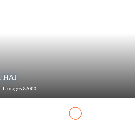
HAI
€
Limoges 87000