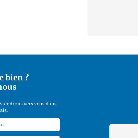
e bien ?
nous
reviendrons vers vous dans
ais.
m