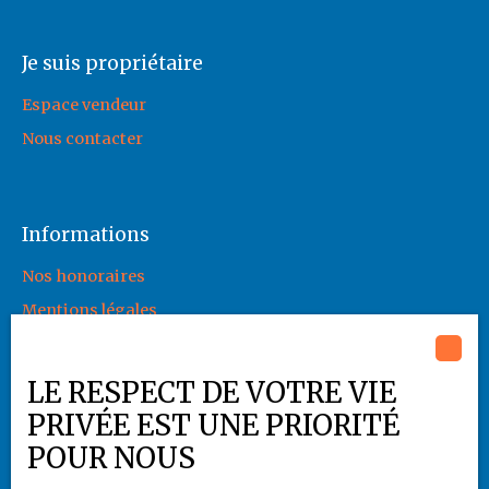
Je suis propriétaire
Espace vendeur
Nous contacter
Informations
Nos honoraires
Mentions légales
Politique de confidentialité
Plan du site
LE RESPECT DE VOTRE VIE
Gérer les cookies
PRIVÉE EST UNE PRIORITÉ
Propulsé par
POUR NOUS