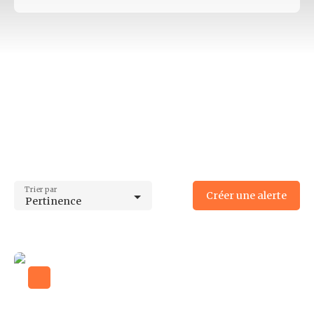
Type d'offre
Vente
Type de bien
Bureau
Localisation
Limoges (87280)
Budget max (€)
Surface min (m²)
Trier par
Créer une alerte
Pertinence
Surface max (m²)
Rechercher