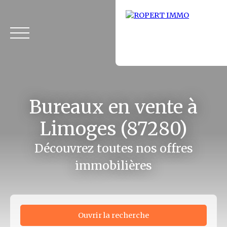
Bureaux en vente à
Limoges (87280)
Découvrez toutes nos offres
immobilières
Accueil
Acheter
Louer
Fonds de commerce
Vendus
Ouvrir la recherche