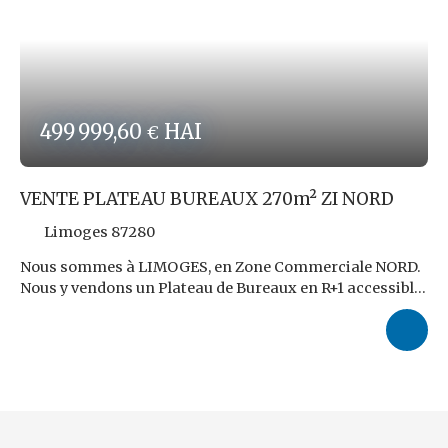
499 999,60
HAI
€
VENTE PLATEAU BUREAUX 270m² ZI NORD
Limoges 87280
Nous sommes à LIMOGES, en Zone Commerciale NORD.
Nous y vendons un Plateau de Bureaux en R+1 accessible
par escalier, d'une superficie de 270m² exploitables
environ + Réserve de 2m² en RDC. Ensemble dans un
ÉTAT PROCHE DE LA PERFECTION, constitué et
accessible depuis un palier, de :
A)- Ensemble A de 53,5m² environ qui pourrait être
rendu indépendant du reste, constitué de deux bureaux
(N°8 et N°9) de 25,4 et 26,2m², d'un Coin Sanitaire