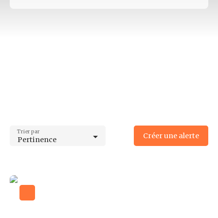
Type d'offre
Vente
Type de bien
Appartement
Localisation
Limoges (87000)
Budget max (€)
Surface min (m²)
Trier par
Créer une alerte
Pertinence
Surface max (m²)
Rechercher