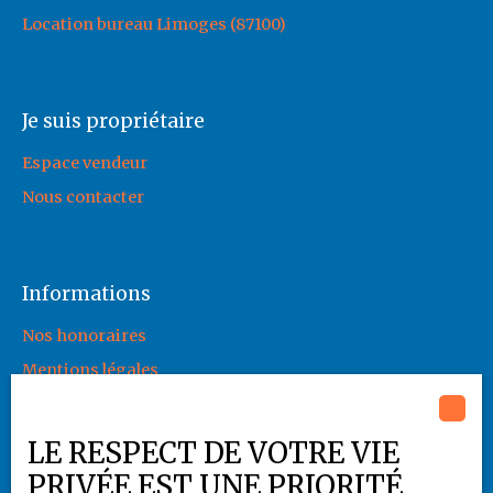
Location bureau Limoges (87100)
Je suis propriétaire
Espace vendeur
Nous contacter
Informations
Nos honoraires
Mentions légales
Politique de confidentialité
Plan du site
LE RESPECT DE VOTRE VIE
Gérer les cookies
PRIVÉE EST UNE PRIORITÉ