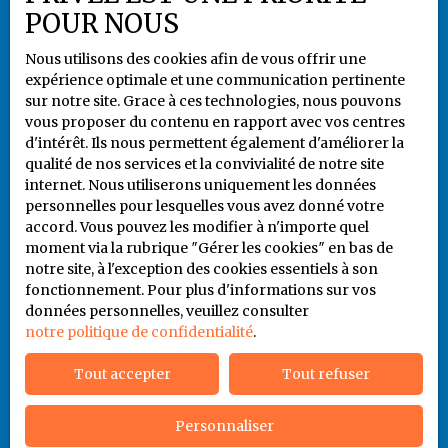
Propulsé par
POUR NOUS
Nous utilisons des cookies afin de vous offrir une
expérience optimale et une communication pertinente
sur notre site. Grace à ces technologies, nous pouvons
vous proposer du contenu en rapport avec vos centres
+33 5 55 79 80 94
d'intérêt. Ils nous permettent également d'améliorer la
qualité de nos services et la convivialité de notre site
internet. Nous utiliserons uniquement les données
personnelles pour lesquelles vous avez donné votre
6 rue Jules Noriac
accord. Vous pouvez les modifier à n'importe quel
87000 LIMOGES
moment via la rubrique ″Gérer les cookies″ en bas de
notre site, à l'exception des cookies essentiels à son
fonctionnement. Pour plus d'informations sur vos
06 86 93 65 41
données personnelles, veuillez consulter
notre politique de confidentialité
.
Tout accepter
Tout refuser
Personnaliser