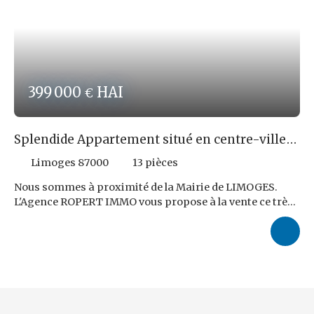
399 000
HAI
€
Splendide Appartement situé en centre-ville
de LIMOGES !
Limoges 87000
13
pièces
Nous sommes à proximité de la Mairie de LIMOGES.
L'Agence ROPERT IMMO vous propose à la vente ce très
grand appartement de 218,23 m² ! Composé : d'un grand
salon (37,08 m²) ; d'une cuisine (17,99 m²) ; d'une véranda
(26 m²) ; d'un 1er bureau (29,30 m²) ; d'un 2ème bureau
(12,30 m²) ; d'une chambre (29,51 m²) ; d'une 2ème
chambre (26,72 m²) ; d'une salle de bain (8,52 m²) ; 2 WC ;
1 buanderie et un cellier. Cuisine intégrée, 1 hotte et 2
cumulus ! Prix de vente FAI : 399 000,00 € dont 5 % TTC