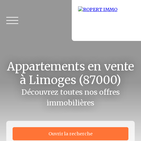
Appartements en vente
à Limoges (87000)
Découvrez toutes nos offres
immobilières
Accueil
Acheter
Louer
Fonds de commerce
Vendus
Ouvrir la recherche