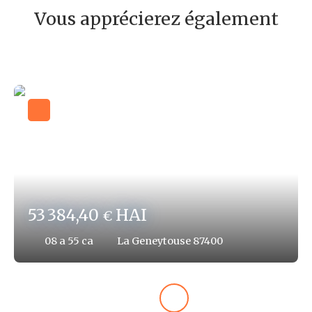
Vous apprécierez également
53 384,40
HAI
€
08 a 55 ca
La Geneytouse 87400