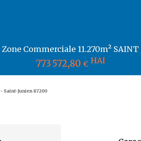
n Zone Commerciale 11.270m² SAINT
HAI
773 572,80
€
 - Saint-Junien 87200