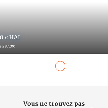
0
HAI
€
Verneuil-sur-Vienne 87430
Vous ne trouvez pas