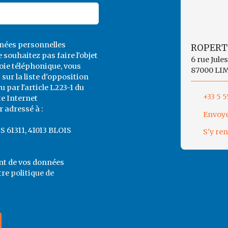
nnées personnelles
ROPERT
souhaitez pas faire l'objet
6 rue Jule
ie téléphonique, vous
87000 LI
sur la liste d'opposition
par l'article L223-1 du
+33 5 5
te Internet
 adressé à :
Envoye
CS 61311, 41013 BLOIS
S'y re
ent de vos données
tre
politique de