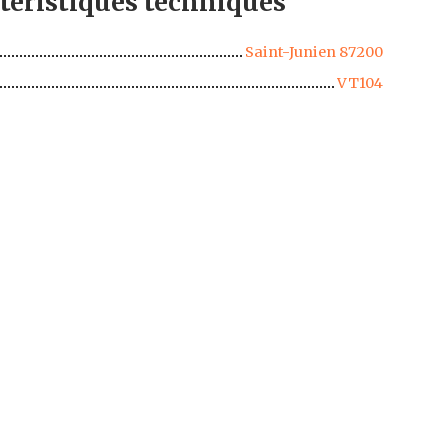
téristiques
techniques
Saint-Junien 87200
VT104