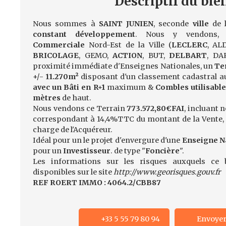
Descriptif
du bie
Nous sommes à
SAINT JUNIEN
, seconde
ville
de l
constant développement
. Nous y vendons,
Commerciale
Nord-Est de la Ville (
LECLERC
, AL
BRICOLAGE
, GEMO,
ACTION
, BUT,
DELBART
, DA
proximité immédiate d'Enseignes Nationales, un
Te
+/-
11.270m²
disposant d'un classement cadastral a
avec un Bâti en R+1
maximum &
Combles utilisabl
mètres
de haut.
Nous vendons ce Terrain
773.572,80€FAI
, incluant 
correspondant à 14,4%TTC du montant de la Vente, 
charge de l'Acquéreur.
Idéal pour un le projet d'envergure d'une
Enseigne N
pour un
Investisseur
. de type "
Foncière
".
Les informations sur les risques auxquels ce 
disponibles sur le site
http://www.georisques.gouv.fr
REF ROERT IMMO : 4064.2/CBB87
+33 5 55 79 80 94
Envoyer