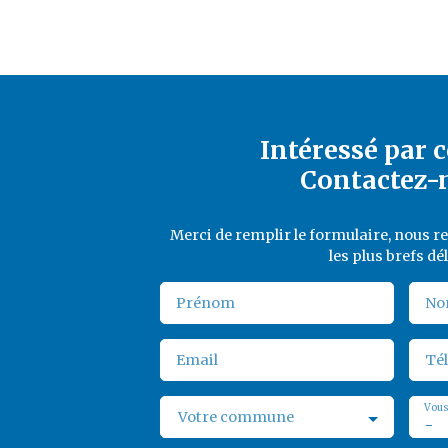
Intéressé par c
Contactez-
Merci de remplir le formulaire, nous 
les plus brefs dél
Prénom
No
Email
Té
Vous
Votre commune
-