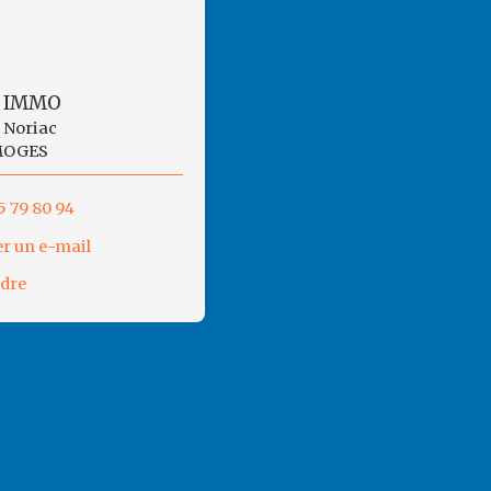
 IMMO
s Noriac
MOGES
5 79 80 94
r un e-mail
ndre