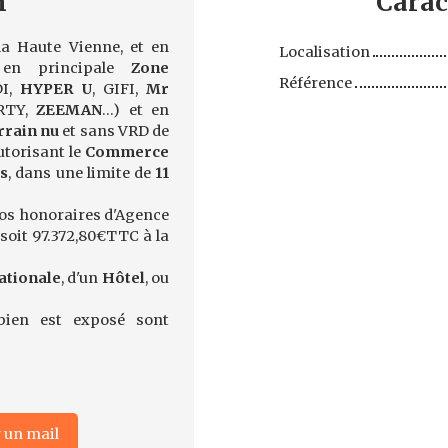
n
Carac
a Haute Vienne, et en
Localisation
 en principale
Zone
Référence
DI,
HYPER U
, GIFI,
Mr
RTY,
ZEEMAN
...) et en
rrain nu
et sans VRD de
utorisant le
Commerce
es
, dans une limite de
11
nos honoraires d'Agence
soit 97.372,80€TTC à la
ationale
, d'un
Hôtel
, ou
bien est exposé sont
 un mail