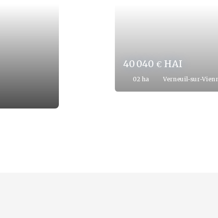
286 000
HAI
€
Limoges 87000