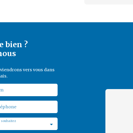
e bien ?
nous
reviendrons vers vous dans
ais.
m
léphone
 souhaitez