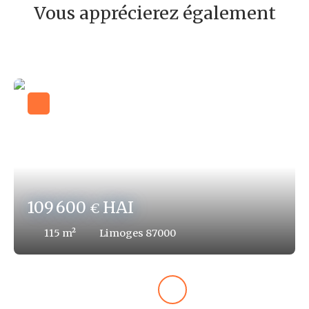
Vous apprécierez également
109 600
HAI
€
115
m²
Limoges 87000