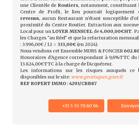
une Clientèle de
Routiers
, notamment, constituant l
Centre de Profit, le lieu pourrait logiquement
revenus
, aucun Restaurant n'étant susceptible d'of
proximité du Centre Routier. Extraction aux norme
Local pour un
LOYER MENSUEL
de
4.000,00€HT
. P
les Charges "au Réel" et que la refacturation mensual
: 3.996,00€ / 12 =
333,00€
(en 2024).
Nous vendons cet Ensemble MURS & FONCIER
602.8
Honoraires d'Agence correspondant à 9,6%TTC du L
13.824,00€TTC à la charge de l'Acquéreur.
Les informations sur les risques auxquels ce 
disponibles sur le site:
www.georisques.gouv.fr
REF ROPERT IMMO : 4293/CBB87
+33 5 55 79 80 94
Envoyer