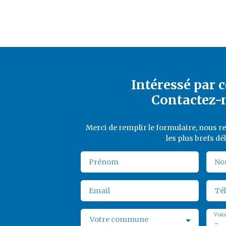
Intéressé par c
Contactez-
Merci de remplir le formulaire, nous 
les plus brefs dél
Prénom
No
Email
Té
Vous
Votre commune
-