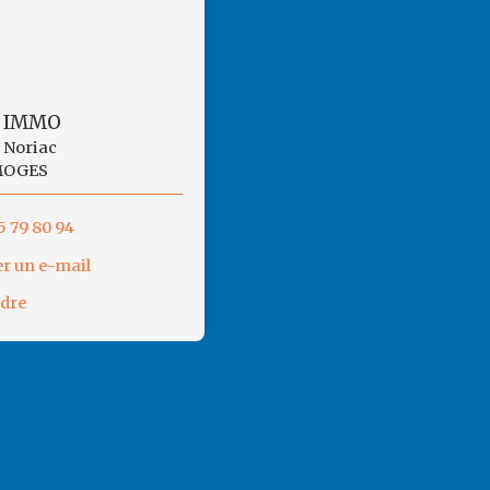
 IMMO
s Noriac
MOGES
5 79 80 94
r un e-mail
ndre