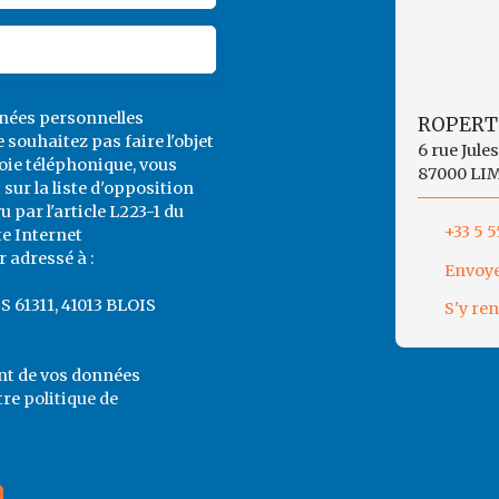
nnées personnelles
ROPERT
souhaitez pas faire l'objet
6 rue Jule
ie téléphonique, vous
87000 LI
sur la liste d'opposition
par l'article L223-1 du
+33 5 5
te Internet
 adressé à :
Envoye
CS 61311, 41013 BLOIS
S'y re
ent de vos données
tre
politique de