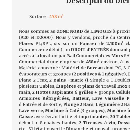
Descriptif
du bie
Surface
:
458
m²
Nous sommes au
ZONE NORD
de
LIMOGES
à proxi
(
A20
et
D2000
). Nous y vendons, proche du Centr
Places
PL/SPL, sis sur un
Foncier
de
2.100m²
cl
Commerce de détail), un
DROIT d'ENTRÉE
donnant p
accès à la location par Bail Commercial des
Murs
SA
Commercial d'une emprise de
458m²
environ, à u
Matériel concerné
: Matériel de
Bureau
dont PC,
3 C
évaporateurs et groupes (
2 positives
&
1 négative
),
Piano
2 Feux,
2 Bains –marie
(1 Simple & 1 Double)
plusieurs
Tables
,
Étagères
et
plans d
e Travail
Inox
main,
2 Hottes aspirante 6 grilles
+ groupe,
Cellul
Armoires Réfrigérées
,
Batteur
,
Lave Vaisselle P
d'Entrée et de Sortie,
Plonge 2 Bacs
,
Légumière 2 Ba
Lave verre
,
Machine à Café
(3 groupes),
Machine à
Caisse
avec écran tactile et
imprimantes
,
20 Table
debout + 8 chaises hautes,
2 Tireuses à vin
,
Desse
etc…S'il était ouvert le Dimanche, et pouvait propose