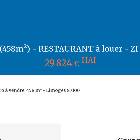
(458m²) - RESTAURANT à louer - Z
HAI
29 824
€
o à vendre, 458 m² - Limoges 87100