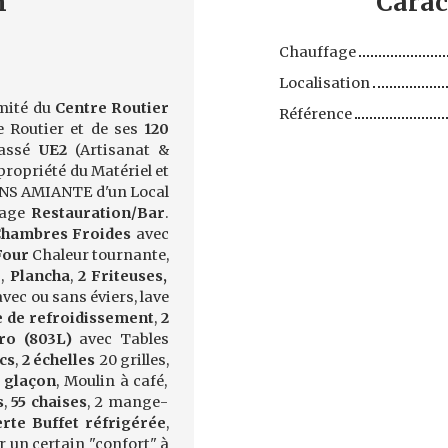
n
Carac
Chauffage
Localisation
mité du
Centre Routier
Référence
e Routier et de ses
120
assé
UE2
(Artisanat &
ropriété du Matériel et
NS AMIANTE d'un Local
sage
Restauration/Bar
.
hambres Froides
avec
Four
Chaleur tournante,
,
Plancha
,
2 Friteuses,
avec ou sans éviers, lave
e de refroidissement
,
2
ro (803L)
avec Tables
cs
,
2 échelles
20 grilles,
 glaçon
, Moulin à café,
s
,
55 chaises
, 2 mange-
rte Buffet réfrigérée
,
r un certain "confort" à