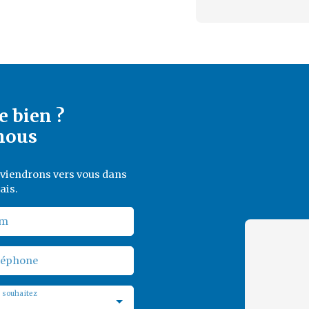
e bien ?
nous
reviendrons vers vous dans
ais.
m
léphone
 souhaitez