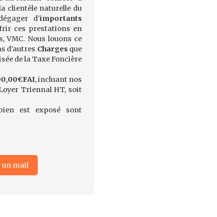
a clientèle naturelle du
 dégager d'
importants
frir ces prestations en
s, VMC. Nous louons ce
as d'autres
Charges
que
isée de la Taxe Foncière
00,00€FAI
, incluant nos
oyer Triennal HT, soit
bien est exposé sont
 un mail