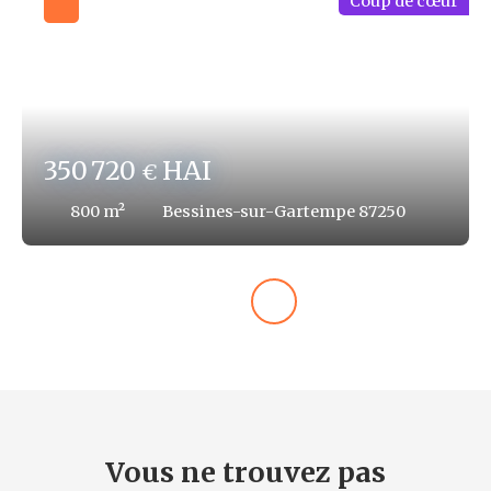
Coup de cœur
350 720
HAI
€
800
m²
Bessines-sur-Gartempe 87250
Vous ne trouvez pas