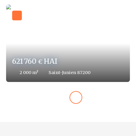
621 760
HAI
€
2 000
m²
Saint-Junien 87200