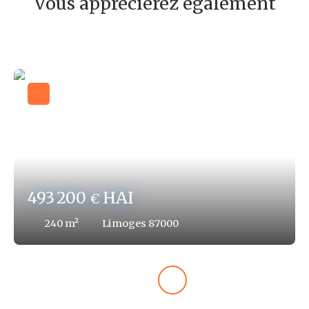
Vous apprécierez également
493 200
HAI
€
240
m²
Limoges 87000