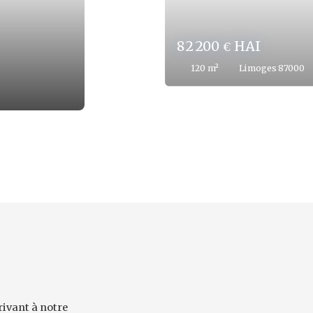
27 400
HAI
€
43.4
m²
Limoges 87000
ivant à notre