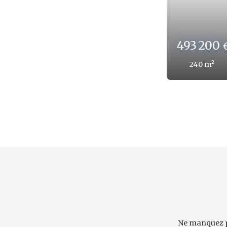
82 200
€
120
m²
Ne manquez p