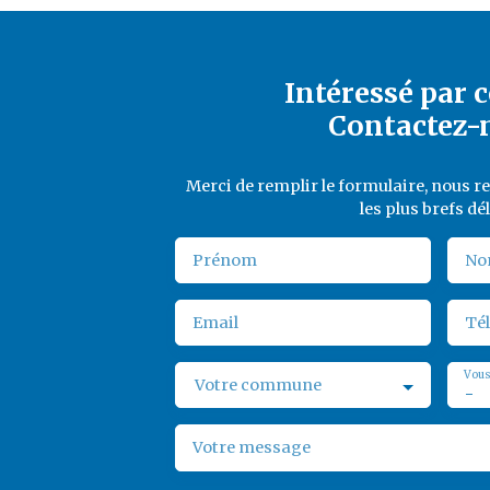
Intéressé par c
Contactez-
Merci de remplir le formulaire, nous 
les plus brefs dél
Prénom
No
Email
Té
Vous
Votre commune
-
Votre message