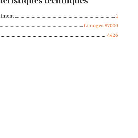
téristiques
techniques
timent
1
Limoges 87000
4426