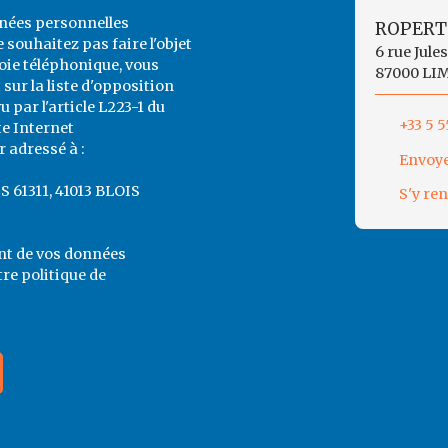
nnées personnelles
ROPERT
souhaitez pas faire l'objet
6 rue Jule
ie téléphonique, vous
87000 LI
sur la liste d'opposition
par l'article L223-1 du
+33 5 5
te Internet
 adressé à :
Envoye
CS 61311, 41013 BLOIS
S'y re
ent de vos données
tre
politique de