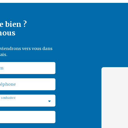
e bien ?
nous
reviendrons vers vous dans
ais.
m
léphone
 souhaitez