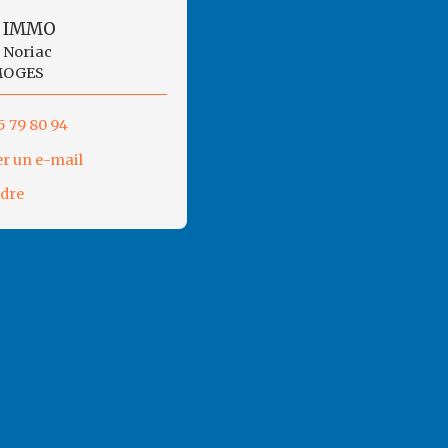
 IMMO
s Noriac
MOGES
5 79 80 94
r un e-mail
ndre