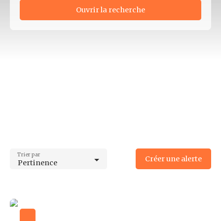
Ouvrir la recherche
Type d'offre
Location
Type de bien
Local commercial
Localisation
Isle (87170)
Loyer min (€/mois)
Loyer max (€/mois)
Trier par
Créer une alerte
Pertinence
Surface min (m²)
Surface max (m²)