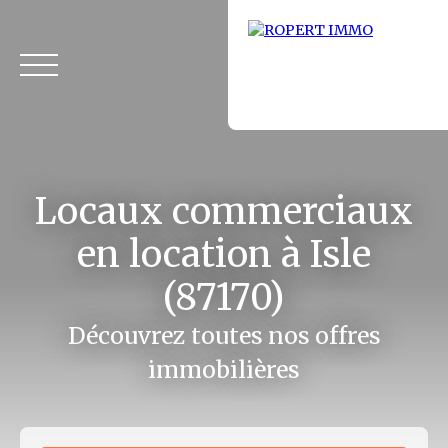
Locaux commerciaux
en location à Isle
(87170)
Accueil
Acheter
Louer
Fonds de commerce
Vendus
Découvrez toutes nos offres
immobilières