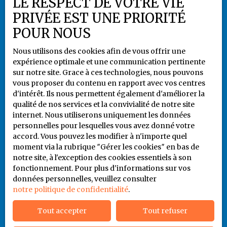
LE RESPECT DE VOTRE VIE
Gérer les cookies
PRIVÉE EST UNE PRIORITÉ
Propulsé par
POUR NOUS
Nous utilisons des cookies afin de vous offrir une
expérience optimale et une communication pertinente
sur notre site. Grace à ces technologies, nous pouvons
vous proposer du contenu en rapport avec vos centres
+33 5 55 79 80 94
d'intérêt. Ils nous permettent également d'améliorer la
qualité de nos services et la convivialité de notre site
internet. Nous utiliserons uniquement les données
personnelles pour lesquelles vous avez donné votre
6 rue Jules Noriac
accord. Vous pouvez les modifier à n'importe quel
87000 LIMOGES
moment via la rubrique ″Gérer les cookies″ en bas de
notre site, à l'exception des cookies essentiels à son
fonctionnement. Pour plus d'informations sur vos
06 86 93 65 41
données personnelles, veuillez consulter
notre politique de confidentialité
.
Tout accepter
Tout refuser