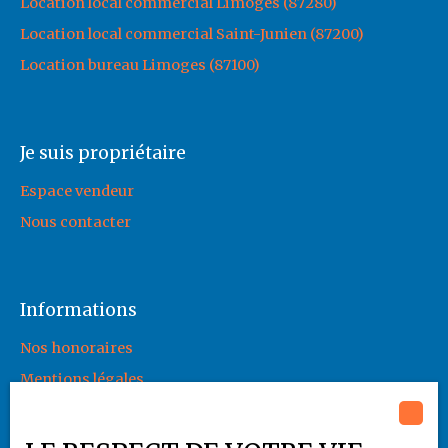
Location local commercial Limoges (87280)
Location local commercial Saint-Junien (87200)
Location bureau Limoges (87100)
Je suis propriétaire
Espace vendeur
Nous contacter
Informations
Nos honoraires
Mentions légales
Politique de confidentialité
Plan du site