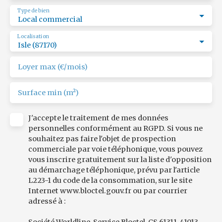
Les risques auxquels ce bien est exposés sont
Type de bien
disponibles sur le site www. georisque. gouv. fr
Local commercial
ROPERT IMMO : 3598/CBB87
Localisation
Isle (87170)
Loyer max (€/mois)
Surface min (m²)
J'accepte le traitement de mes données
personnelles conformément au RGPD. Si vous ne
souhaitez pas faire l'objet de prospection
commerciale par voie téléphonique, vous pouvez
vous inscrire gratuitement sur la liste d'opposition
au démarchage téléphonique, prévu par l'article
L223-1 du code de la consommation, sur le site
Internet www.bloctel.gouv.fr ou par courrier
adressé à :
Société Worldline, Service Bloctel, CS 61311, 41013