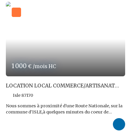
pour l'ensemble des visiteurs ! Chauffage : néant.
Accessible PMR. DISPONIBLE IMMEDIATEMENT !
Loyer
mensuel : 2 380,00 € HT et HC. Charges : au prorata. Les
honoraires d'Agence sont de 9,6% TTC du loyer triennal
HT soit un montant de 8 225,28 € TTC à charge
PRENEUR.
Très bonne visibilité ! A venir visiter rapidement !
Les risques auxquels ce bien est exposé sont disponibles
sur le site www. géorisques. gouv. fr
Réf ROPERT IMMO : 3728/PR87
1 000
€ /mois HC
LOCATION LOCAL COMMERCE/ARTISANAT
100M²
Isle 87170
Nous sommes à proximité d'une Route Nationale, sur la
commune d'ISLE,à quelques minutes du coeur de
Limoges. Nous y louons, au sein d'unbâtiment de 500m²
d'emprise, un Local d'Activités de +/- 100m²,
avecParking. Doté d'une porte sectionnelle pour