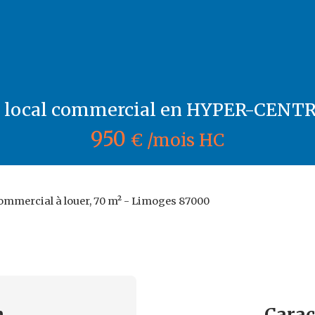
 local commercial en HYPER-CENTR
950
€ /mois HC
ommercial à louer, 70 m² - Limoges 87000
n
Carac