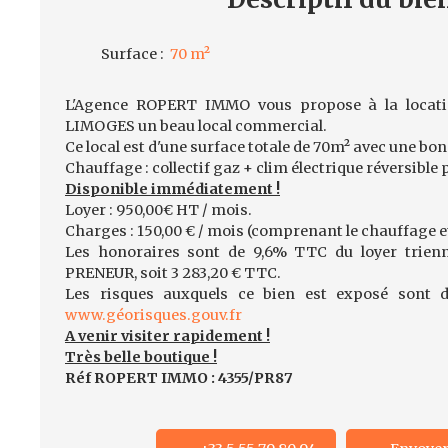
Surface
:
70
m²
L'Agence ROPERT IMMO vous propose à la locati
LIMOGES un beau local commercial.
Ce local est d'une surface totale de 70m² avec une bonn
Chauffage : collectif gaz + clim électrique réversible 
Disponible immédiatement !
Loyer : 950,00€ HT / mois.
Charges : 150,00 € / mois (comprenant le chauffage et
Les honoraires sont de 9,6% TTC du loyer trien
PRENEUR, soit 3 283,20 € TTC.
Les risques auxquels ce bien est exposé sont di
www.géorisques.gouv.fr
A venir visiter rapidement !
Très belle boutique !
Réf ROPERT IMMO : 4355/PR87