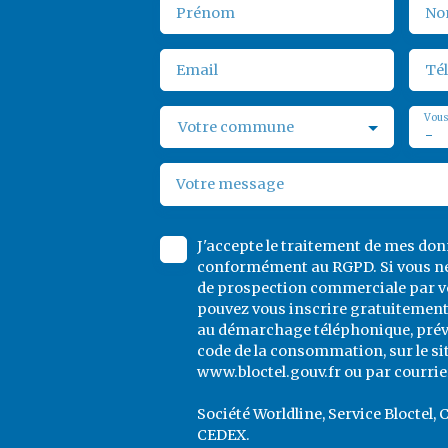
Prénom
No
Email
Té
Vous
Votre commune
-
Votre message
J'accepte le traitement de mes do
conformément au RGPD. Si vous ne 
de prospection commerciale par vo
pouvez vous inscrire gratuitement 
au démarchage téléphonique, prévu 
code de la consommation, sur le si
www.bloctel.gouv.fr ou par courrier
Société Worldline, Service Bloctel, 
CEDEX.