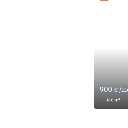
600
€ /m
128
m²