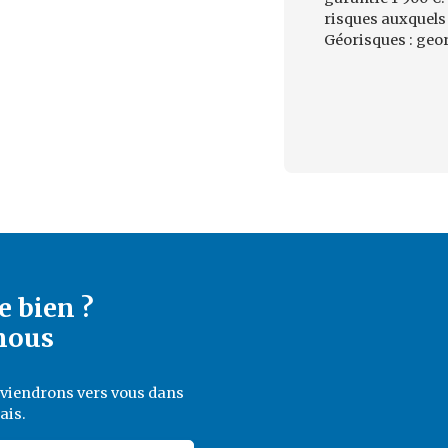
risques auxquels 
Géorisques : geor
e bien ?
nous
reviendrons vers vous dans
ais.