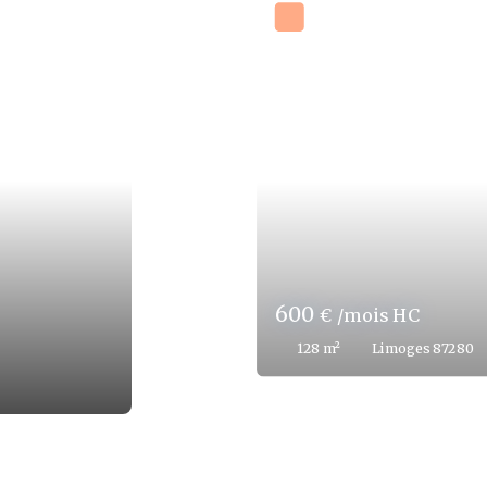
600
€ /mois HC
95
m²
Limoges 87280