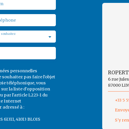
m
léphone
 souhaitez
nnées personnelles
ROPERT
souhaitez pas faire l'objet
6 rue Jule
ie téléphonique, vous
87000 LI
sur la liste d'opposition
par l'article L223-1 du
+33 5 5
te Internet
 adressé à :
Envoye
CS 61311, 41013 BLOIS
S'y re