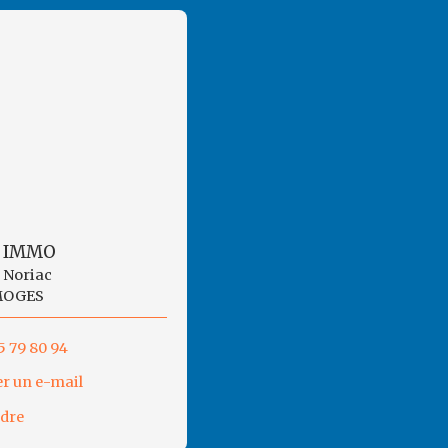
 IMMO
s Noriac
MOGES
5 79 80 94
r un e-mail
ndre