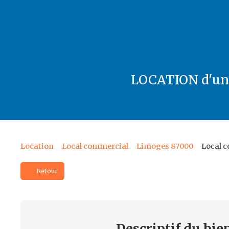
LOCATION d'un
Location
Local commercial
Limoges 87000
Local c
Retour
Descriptif
du bie