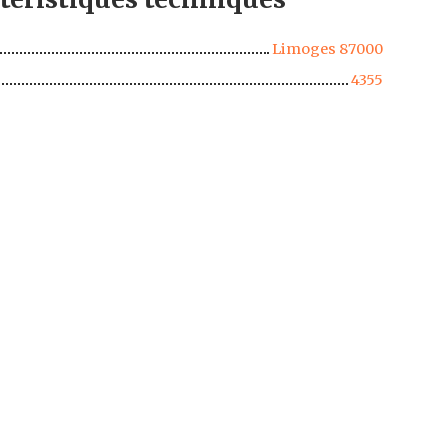
Limoges 87000
4355