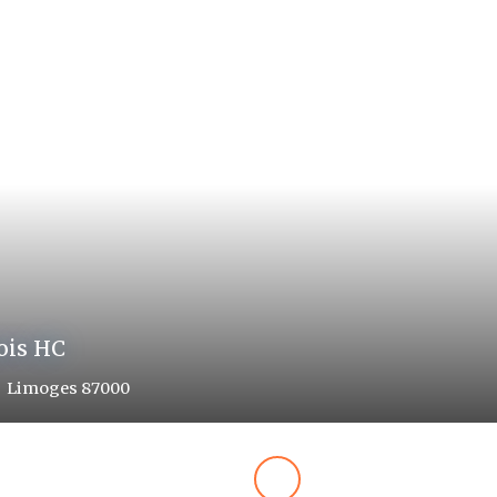
ois HC
Limoges 87280