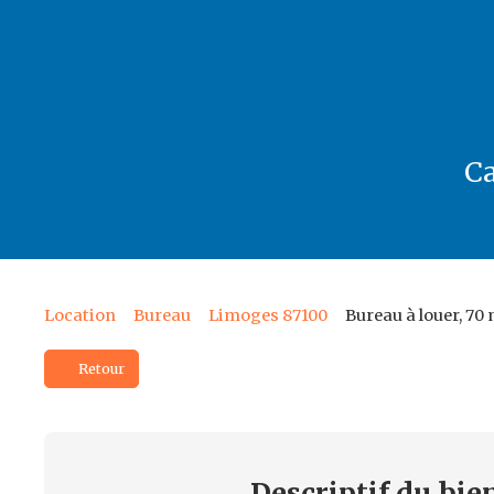
C
Location
Bureau
Limoges 87100
Bureau à louer, 70
Retour
Descriptif
du bie