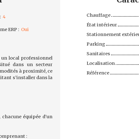
Chauffage
:
4
État intérieur
rme ERP
:
Oui
Stationnement extérie
Parking
Sanitaires
un local professionnel
Localisation
itué dans un secteur
modités à proximité, ce
Référence
itant s’installer dans la
s, chacune équipée d’un
comprenant :