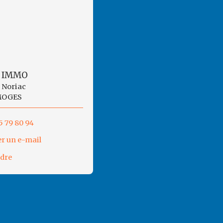
 IMMO
s Noriac
MOGES
5 79 80 94
r un e-mail
ndre