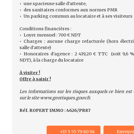
une spacieuse salle d’attente,
des sanitaires conformes aux normes PMR
Un parking commun au locataire et à ses visiteurs
Conditions financières :
Loyer mensuel : 700 € NDT
Charges : aucune charge refacturée (hors électri
salle d’attente)
Honoraires d’agence : 2 419,20 € TTC (soit 9,6 
NDT), à la charge du locataire
À visiter !
Offre à saisir !
Les informations sur les risques auxquels ce bien est
sur le site www.georisques.gouv.fr.
Réf. ROPERT IMMO : 4626/PR87
+33 5 55 79 80 94
Envoyer