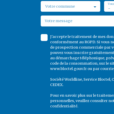
Vous
Votre commune
-
Votre message
J'accepte le traitement de mes do
conformément au RGPD. Si vous ne 
de prospection commerciale par vo
pouvez vous inscrire gratuitement 
au démarchage téléphonique, prévu 
code de la consommation, sur le si
www.bloctel.gouv.fr ou par courrier
Société Worldline, Service Bloctel, 
CEDEX.
Pour en savoir plus sur le traitem
personnelles, veuillez consulter no
confidentialité
.