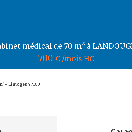
abinet médical de 70 m² à LANDOUGE
700
€ /mois HC
 m² - Limoges 87100
n
Carac