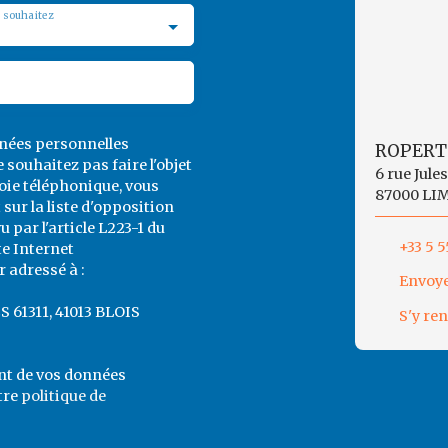
 souhaitez
nnées personnelles
ROPERT
souhaitez pas faire l'objet
6 rue Jule
ie téléphonique, vous
87000 LI
sur la liste d'opposition
par l'article L223-1 du
+33 5 5
te Internet
 adressé à :
Envoye
CS 61311, 41013 BLOIS
S'y re
ent de vos données
tre
politique de