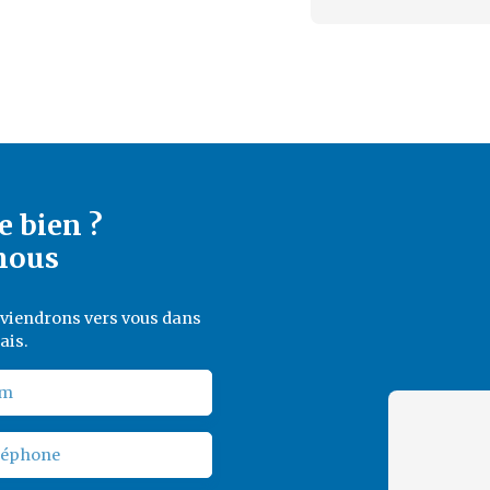
e bien ?
nous
reviendrons vers vous dans
ais.
m
léphone