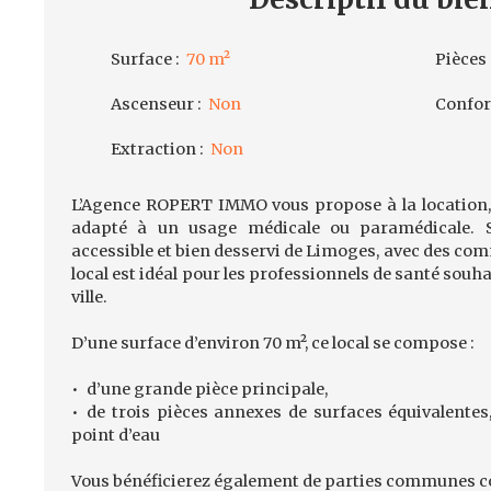
Surface
:
70
m²
Pièces
Ascenseur
:
Non
Confo
Extraction
:
Non
L’Agence ROPERT IMMO vous propose à la location, 
adapté à un usage médicale ou paramédicale. S
accessible et bien desservi de Limoges, avec des com
local est idéal pour les professionnels de santé souha
ville.
D’une surface d’environ 70 m², ce local se compose :
d’une grande pièce principale,
de trois pièces annexes de surfaces équivalente
point d’eau
Vous bénéficierez également de parties communes 