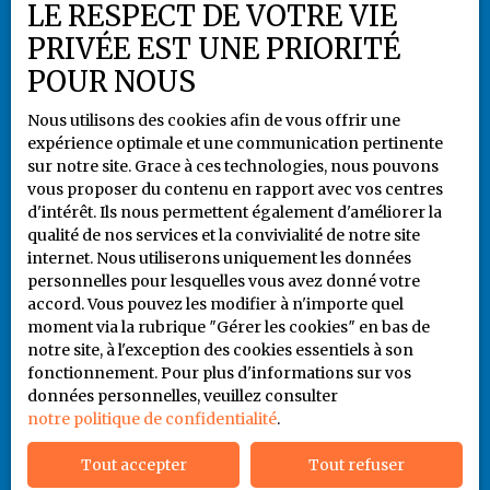
Plan du site
LE RESPECT DE VOTRE VIE
Gérer les cookies
PRIVÉE EST UNE PRIORITÉ
Propulsé par
POUR NOUS
Nous utilisons des cookies afin de vous offrir une
expérience optimale et une communication pertinente
sur notre site. Grace à ces technologies, nous pouvons
vous proposer du contenu en rapport avec vos centres
+33 5 55 79 80 94
d'intérêt. Ils nous permettent également d'améliorer la
qualité de nos services et la convivialité de notre site
internet. Nous utiliserons uniquement les données
personnelles pour lesquelles vous avez donné votre
6 rue Jules Noriac
accord. Vous pouvez les modifier à n'importe quel
87000 LIMOGES
moment via la rubrique ″Gérer les cookies″ en bas de
notre site, à l'exception des cookies essentiels à son
fonctionnement. Pour plus d'informations sur vos
06 86 93 65 41
données personnelles, veuillez consulter
notre politique de confidentialité
.
Tout accepter
Tout refuser