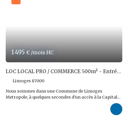
Les risques auxquels ce bien est exposé sont disponibles
sur le site georisques. gouv. fr
Réf ROPERT IMMO : 3872/PR87
1 495
€ /mois HC
LOC LOCAL PRO / COMMERCE 500m² - Entrée
LIMOGES
Limoges 87000
Nous sommes dans une Commune de Limoges
Metropole, à quelques secondes d'un accès à la Capitale
du Limousin. Nous y louons, au sein d'un Ensemble de 2
Locaux réunifiables, un Local Commercial ou d'Activités
de 510m² environ. Il bénéficie du Parking Privatif de 10
places, partagé avec l'autre Commerce, et se situe
proche d'un accès à l'A20. Il dispose d'un Open Space en