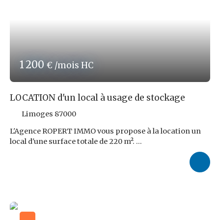
1 200
€ /mois HC
LOCATION d'un local à usage de stockage
Limoges 87000
L'Agence ROPERT IMMO vous propose à la location un
local d'une surface totale de 220 m².
Le local, idéal pour faire du stockage, possède des
grandes portes à double battants. A seulement 5
minutes du centre-ville de LIMOGES
Le loyer mensuel est de 1 200,00 € HT,
Les honoraires s'élèvent à 9,6 % TT du loyer triennal HT,
soit 4 147, 20 € TTC à la charge du preneur.
Très belle opportunité à saisir ...