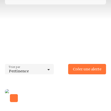
Type d'offre
Location
Type de bien
Entrepôt
Localisation
Limoges (87000)
Loyer min (€/mois)
Loyer max (€/mois)
Trier par
Créer une alerte
Pertinence
Surface min (m²)
Surface max (m²)
Rechercher