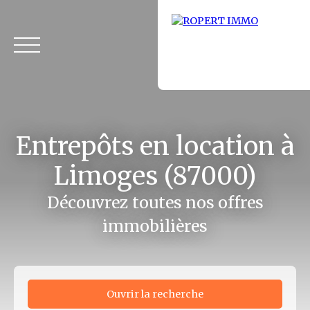
Entrepôts en location à
Limoges (87000)
Découvrez toutes nos offres
immobilières
Accueil
Acheter
Louer
Fonds de commerce
Vendus
Ouvrir la recherche