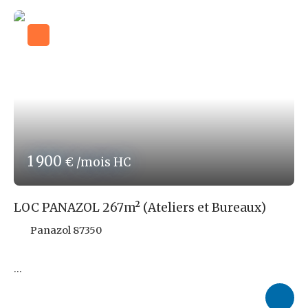
Boucherie, Boulangerie, Auto-École, Fleuriste…) offrant
de nombreuses (80 ?) places de parking municipal
gratuites. Le Local est constitué (superficie indicative)
d'un Accueil/Attente de 17,8m², d'un Hall de Circulation de
6m² desservant un Bureau N°1 de 12,8m², un Bureau N°2
de 13m², un Bureau N°3 de 9,9m², un Bureau N°4 de 11m², et
d'un coin WC/Lavabo avec Local Ménage de 3,5m². Double
vitrage. Chauffage par Convecteurs individuels à inertie
(récents). Belles prestations. Mobilier de Bureau complet
ou résiduel, proposé en sus à louer ou à vendre à des
condirtions privilégiées. Loyer Mensuel : 1. 000,00€HT.
1 900
€ /mois HC
Charges au réel (Pas de charges de copropriété).
Participation menselle à la refacturation de la Taxe
Foncière (Dont ordures ménagères) : 100,00€.
LOC PANAZOL 267m² (Ateliers et Bureaux)
Nos Honoraires d'Agence correspondant à 9,6%TTC du
Loyer Triennal HT, soit 3. 456,00€TTC, sont à la charge
Panazol 87350
du Preneur.
Les informations sur les risques auxquels ce bien est
exposé sont disponibles sur le site: www. georisques.
gouv. fr
REF ROPERT IMMO : 4254/CBB87