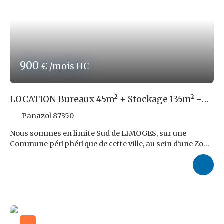
900
€ /mois HC
LOCATION Bureaux 45m² + Stockage 135m² -
LIMOGES SUD
Panazol 87350
Nous sommes en limite Sud de LIMOGES, sur une
Commune périphérique de cette ville, au sein d'une Zone
Industrie, Activités, et Tertiaire. Nous y louons, après
travaux de séparation/réunion, un Ensemble rendu
indépendant (LOT 7) de +/-180m², constitué de deux
Bureaux (+/-45m²) avec Chauffage par convecteurs
électriques individuels), et +/-135m² de Locaux de
Stockage ou d'activité. 6 Places Privatives de Parking, +
Parkings Communs et Espaces Verts partagés.