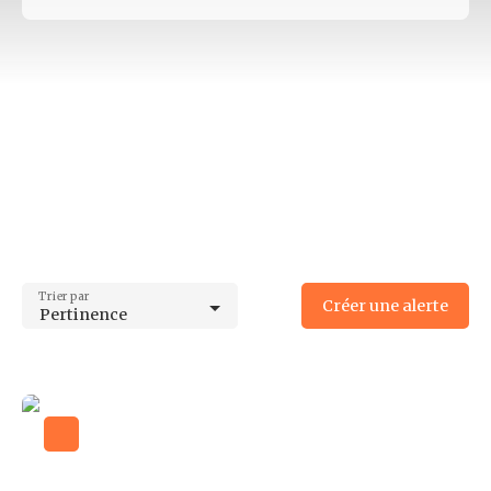
Type d'offre
Location
Type de bien
Bureau
Localisation
Panazol (87350)
Loyer min (€/mois)
Loyer max (€/mois)
Trier par
Créer une alerte
Pertinence
Surface min (m²)
Surface max (m²)
Rechercher