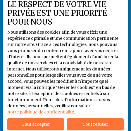
Plan du site
LE RESPECT DE VOTRE VIE
Gérer les cookies
PRIVÉE EST UNE PRIORITÉ
Propulsé par
POUR NOUS
Nous utilisons des cookies afin de vous offrir une
expérience optimale et une communication pertinente
sur notre site. Grace à ces technologies, nous pouvons
vous proposer du contenu en rapport avec vos centres
+33 5 55 79 80 94
d'intérêt. Ils nous permettent également d'améliorer la
qualité de nos services et la convivialité de notre site
internet. Nous utiliserons uniquement les données
personnelles pour lesquelles vous avez donné votre
6 rue Jules Noriac
accord. Vous pouvez les modifier à n'importe quel
87000 LIMOGES
moment via la rubrique ″Gérer les cookies″ en bas de
notre site, à l'exception des cookies essentiels à son
fonctionnement. Pour plus d'informations sur vos
06 86 93 65 41
données personnelles, veuillez consulter
notre politique de confidentialité
.
Tout accepter
Tout refuser