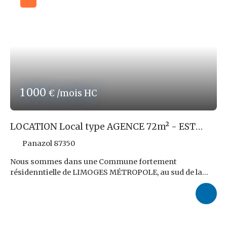
Possibilité de Climatisation Réversible et de
Branchement au Gaz, à la charge du Locataire. Accès
PMR favorisé.
Nous louons cet Ensemble pour un Loyer Mensuel de
900,00€HTHC. Charges Mensuelles : 100,00€.
Refacturation Mensualisée de la Taxe Foncière : 25,00€.
Nos Honoraires d'Agence correspondant à 8,00%TTC
du Loyer Triennal HTHC, soit 2. 592,00€TTC, sont à la
charge du Locataire.
1 000
€ /mois HC
Les informations sur les risques auxquels ce bien est
exposé sont disponibles sur le site http://www.
georisques. gouv. fr
LOCATION Local type AGENCE 72m² - EST
REF ROPERT IMMO : 3753/CBB87
LIMOGES
Panazol 87350
Nous sommes dans une Commune fortement
résidenntielle de LIMOGES MÉTROPOLE, au sud de la
Capitale Limousine. Nous y louons un Local Commercial
type BUREAUX, AGENCE, ETUDE, CABINET, BOUTIQUE, de
72m² environ, sis sur la place principale (Marché
hebdomadaire) de la Commune (Mairie, Tabac, Poste, 3
Agences Bancaires, Brasserie, Coiffeur, Tabac/Journaux,