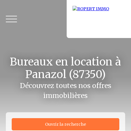
Bureaux en location à
Panazol (87350)
Découvrez toutes nos offres
immobilières
Accueil
Acheter
Louer
Fonds de commerce
Vendus
Ouvrir la recherche