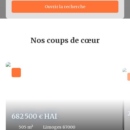
Ouvrir la recherche
Type d'offre
Vente
Nos coups de cœur
Type de bien
Localisation
Budget min (€)
Budget max (€)
Surface min (m²)
682 500
HAI
€
Surface max (m²)
505
m²
Limoges 87000