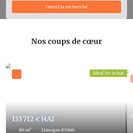
Ouvrir la recherche
Type d'offre
Vente
Nos coups de cœur
Type de bien
Localisation
Idéal 1er achat
Budget min (€)
Budget max (€)
Surface min (m²)
133 712
HAI
€
Surface max (m²)
80
m²
Limoges 87000