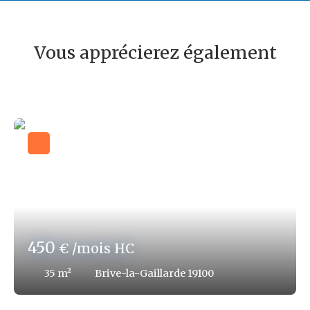
Vous apprécierez également
450
€ /mois HC
35
m²
Brive-la-Gaillarde 19100