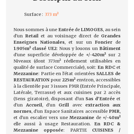
Surface
:
373
m²
Nous sommes à une
Entrée
de
LIMOGES
, au sein
d'un
Retail
et au voisinage direct de
Grandes
Enseignes Nationales
, et sur un
Foncier
de
1.905m² classé UE2
: Nous y louons un
Bâtiment
d'une superficie développée de +/-
420m²
sur 2
Niveaux (dont 373m² réellement utilisables en
qualité de surface Commerciale), soit:
En RDC
et
Mezzanine
: Partie en l'état orientées
SALLES de
RESTAURATION
pour
225m²
environ, accessibles
à la clientèle par 3 issues PMR (Entrée Principale,
Latérale, Terrasse) et aux cuisines par 2 accès
(Sens giratoire), disposant d'un
Sas d'Entrée
et
d'un
Accueil
, d'un
Grill
avec
extraction aux
normes
, d'un Espace Sanitaires accessible
PMR
,
et d'un escalier vers une
Mezzanine
de +/-
40m²
elle aussi à usage Restauration.
En RDC &
Mezzanine opposée
: PARTIE
CUISINES /