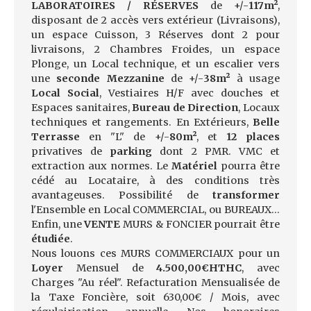
LABORATOIRES / RÉSERVES
de +/-
117m²
,
disposant de 2 accès vers extérieur (Livraisons),
un espace Cuisson, 3 Réserves dont 2 pour
livraisons, 2 Chambres Froides, un espace
Plonge, un Local technique, et un escalier vers
une
seconde Mezzanine
de +/-
38m²
à usage
Local Social
, Vestiaires H/F avec douches et
Espaces sanitaires,
Bureau de Direction
, Locaux
techniques et rangements. En Extérieurs,
Belle
Terrasse
en "L" de +/-
80m²
, et
12 places
privatives de
parking
dont 2 PMR. VMC et
extraction aux normes. Le
Matériel
pourra être
cédé au Locataire, à des conditions très
avantageuses. Possibilité de
transformer
l'Ensemble en Local COMMERCIAL, ou BUREAUX...
Enfin, une
VENTE
MURS & FONCIER pourrait être
étudiée
.
Nous louons ces MURS COMMERCIAUX pour un
Loyer
Mensuel de
4.500,00€HTHC
, avec
Charges "Au réel". Refacturation Mensualisée de
la Taxe Foncière, soit 630,00€ / Mois, avec