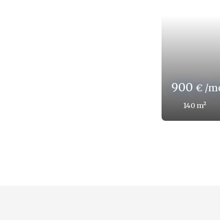
600
€ /
128
m²