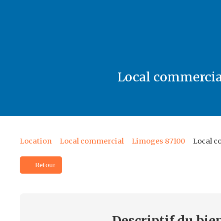
Local commercial
Location
Local commercial
Limoges 87100
Local c
Retour
Descriptif
du bie