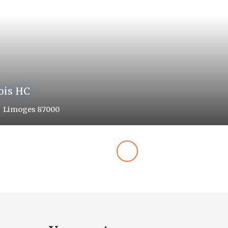
mois HC
Limoges 87280