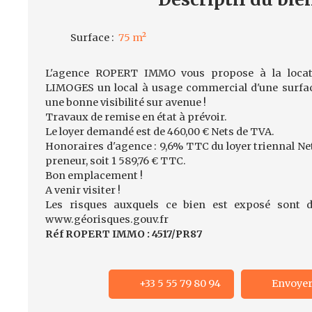
Surface
:
75
m²
L'agence ROPERT IMMO vous propose à la locati
LIMOGES un local à usage commercial d'une surfac
une bonne visibilité sur avenue !
Travaux de remise en état à prévoir.
Le loyer demandé est de 460,00 € Nets de TVA.
Honoraires d'agence : 9,6% TTC du loyer triennal Net
preneur, soit 1 589,76 € TTC.
Bon emplacement !
A venir visiter !
Les risques auxquels ce bien est exposé sont di
www.géorisques.gouv.fr
Réf ROPERT IMMO : 4517/PR87
+33 5 55 79 80 94
Envoyer