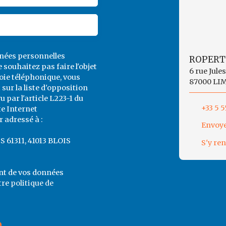
nnées personnelles
ROPERT
souhaitez pas faire l'objet
6 rue Jule
ie téléphonique, vous
87000 LI
sur la liste d'opposition
par l'article L223-1 du
+33 5 5
te Internet
 adressé à :
Envoye
CS 61311, 41013 BLOIS
S'y re
ent de vos données
tre
politique de