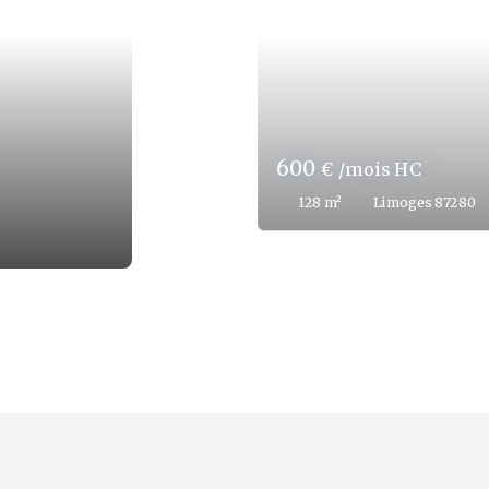
600
€ /mois HC
95
m²
Limoges 87280