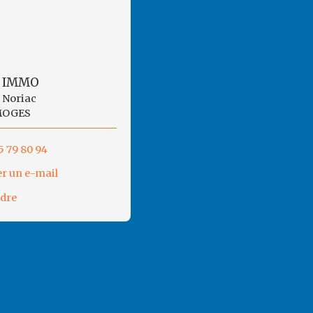
 IMMO
s Noriac
MOGES
5 79 80 94
r un e-mail
ndre