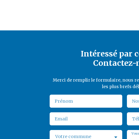
Intéressé par c
Contactez-
Merci de remplir le formulaire, nous 
les plus brefs dél
Prénom
No
Email
Té
Vous
Votre commune