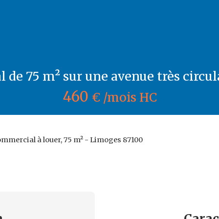
 de 75 m² sur une avenue très circu
460
€ /mois HC
ommercial à louer, 75 m² - Limoges 87100
n
Carac