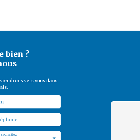
e bien ?
nous
reviendrons vers vous dans
ais.
m
léphone
 souhaitez