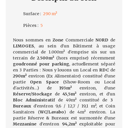
Surface
:
290
m²
Pièces
:
5
Nous sommes en
Zone
Commerciale
NORD
de
LIMOGES
, au sein d'un Bâtiment à usage
commercial de 1.000m² d'emprise sis sur un
terrain de
2.500m²
(hors emprise) récemment
goudronné pour parking
, actuellement séparé
en 3 Parties : Nous y louons un Local en
RDC
de
290m²
environ (Ex Alimentaire) constitué d'une
partie
Open Space
(Show-Room ou Local
d'activités…) de
193m²
environ, d'une
Réserve/Stockage
de
45,5m²
environ, et d'un
Bloc Administratif
de 49m² constitué de
3
Bureaux
d'environ 9,6 / 12,7 / 19,1 m², et Coin
Sanitaires (
WC/Lavabo
) de 4m² environ. La
partie Réserve & Bureaux est surmontée d'une
Mezzanine
d'environ
94,2m²
exploitable pour