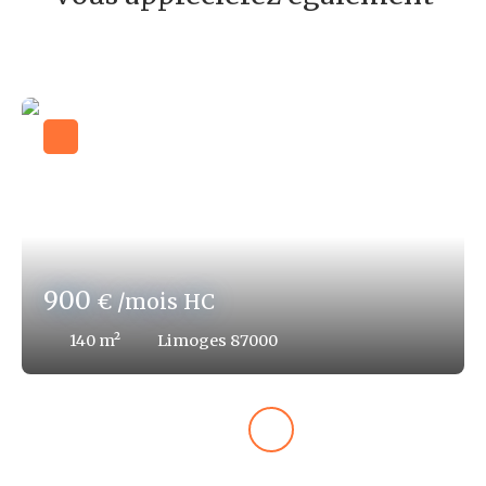
900
€ /mois HC
140
m²
Limoges 87000