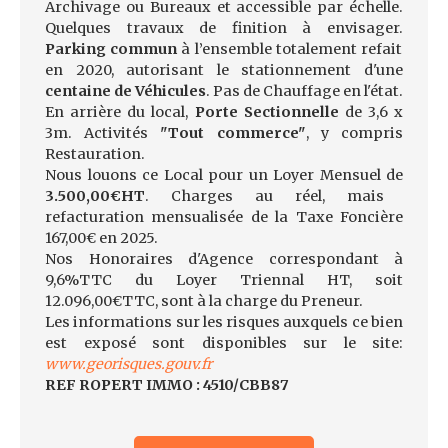
Archivage ou Bureaux et accessible par échelle.
Quelques travaux de finition à envisager.
Parking commun
à l’ensemble totalement refait
en 2020, autorisant le stationnement d'une
centaine de Véhicules
. Pas de Chauffage en l'état.
En arrière du local,
Porte Sectionnelle
de 3,6 x
3m. Activités
"Tout commerce"
, y compris
Restauration.
Nous louons ce Local pour un Loyer Mensuel de
3.500,00€HT
. Charges au réel, mais
refacturation mensualisée de la Taxe Foncière
167,00€ en 2025.
Nos Honoraires d'Agence correspondant à
9,6%TTC du Loyer Triennal HT, soit
12.096,00€TTC, sont à la charge du Preneur.
Les informations sur les risques auxquels ce bien
est exposé sont disponibles sur le site:
www.georisques.gouv.fr
REF ROPERT IMMO : 4510/CBB87