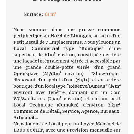
Surface
:
61
m²
Nous sommes dans une grosse
commune
périphérique au
Nord de Limoges
, au sein d'un
Petit Retail
de 7 Emplacements. Nous y louons un
Local Commercia
l type "
Boutique
" d'une
superficie de
61m²
environ, constituée derrière
une façade intégralement vitrée et accessible par
une grande double-porte vitrée, d'un grand
Openspace
(
41,50m²
environ) "Show-room"
disposant d'un point d'eau (ch/fr), et en arrière
boutique, d'un local type "
Réserve/Bureau
" (
14m²
environ) avec fenêtre, donnant sur un Coin
WC/Sanitaires (2,4m² environ) et sur un petit
Local Technique (Cumulus) d'environ 2,2m².
Commerce de Détail, Service, Agence, Bureaux,
Artisanat
...
Nous louons ce Local pour un
Loyer
Mensuel de
1.300,00€HT
, avec une Provision mensuelle sur