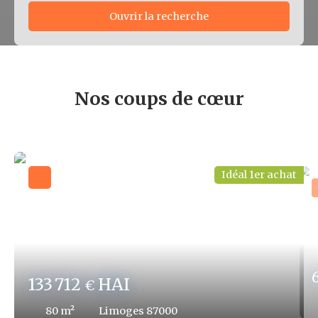
Ouvrir la recherche
Type d'offre
Vente
Nos coups de cœur
Type de bien
Localisation
Idéal 1er achat
Budget min (€)
Budget max (€)
Surface min (m²)
133 712
HAI
€
Surface max (m²)
80
m²
Limoges 87000